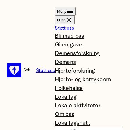
Hopp
Meny
til
Lukk
innhold
Støtt oss
Bli med oss
Gi en gave
Demensforskning
Demens
Hjerteforskning
Støtt oss
Søk
Søk
Hjerte- og karsykdom
Folkehelse
Lokallag
Lokale aktiviteter
Om oss
Lokallagsnett