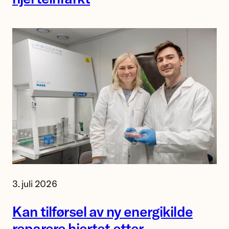
Professor
3. juli 2026
Åsa
Birgisdottir
Kan tilførsel av ny energikilde
og
reparere hjertet etter