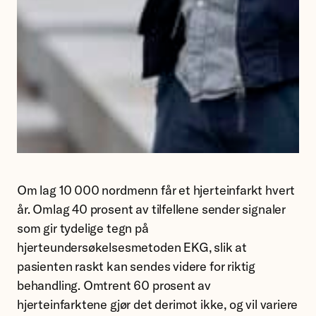
forsker
Bjørn-
Om lag 10 000 nordmenn får et hjerteinfarkt hvert
Jostein
år. Omlag 40 prosent av tilfellene sender signaler
Singstad
som gir tydelige tegn på
ved
hjerteundersøkelsesmetoden EKG, slik at
Ahus.
pasienten raskt kan sendes videre for riktig
behandling. Omtrent 60 prosent av
hjerteinfarktene gjør det derimot ikke, og vil variere