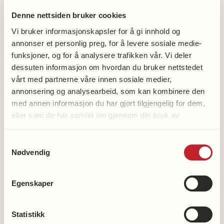
– En av flere verdier i prosjektet er at pasientene
Denne nettsiden bruker cookies
kan hoppe over mange kontrollsteg som i dag er
Vi bruker informasjonskapsler for å gi innhold og
nødvendig for å bestemme om et hjerteinfarkt har
annonser et personlig preg, for å levere sosiale medie-
funnet sted eller ikke. Målet er at diagnose kan
funksjoner, og for å analysere trafikken vår. Vi deler
settes allerede i øyeblikket EKGet tas i
dessuten informasjon om hvordan du bruker nettstedet
ambulansen. Dette vil kunne bli satt med så høy
vårt med partnerne våre innen sosiale medier,
annonsering og analysearbeid, som kan kombinere den
presisjon at pasienten kan gå direkte til
med annen informasjon du har gjort tilgjengelig for dem,
behandling, framfor å måtte gå gjennom andre mer
eller som de har samlet inn gjennom din bruk av
tidkrevende diagnostiske tester, slik det er i dag,
tjenestene deres.
forklarer Singstad videre.
Samtykkevalg
Nødvendig
Singstad er utdannet informatiker og har ikke
tidligere medisinsk bakgrunn. På forskerlaget har
Egenskaper
han derfor med seg dyktige kardiologer,
intensivsykepleiere og flere andre med IT-teknisk
Statistikk
kompetanse, som sammen mener de er på sporet