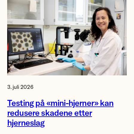
Forsker
3. juli 2026
Jing
Ye
Testing på «mini-hjerner» kan
ved
redusere skadene etter
NTNU.
hjerneslag