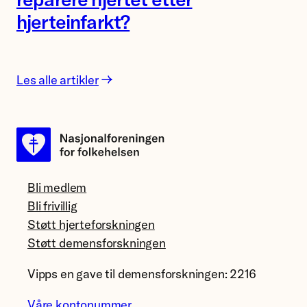
forsker
hjerteinfarkt?
Mauro
Calvoli,
Universitetet
i
Les alle artikler
Tromsø.
Bli medlem
Bli frivillig
Støtt hjerteforskningen
Støtt demensforskningen
Vipps en gave til demensforskningen: 2216
Våre kontonummer