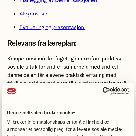
Aksjonsuke
Evaluering og presentasjon
Relevans fra læreplan:
Kompetansemål for faget: gjennomføre praktiske
sosiale tiltak for andre i samarbeid med andre. I
denne delen får elevene praktisk erfaring med
frivillig arbeid og mulighet til å oppleve verdien av å
gjøre noe for andre og bidra for fellesskapet.
Ansvarlighet og samhandling innebærer at elevene
skal være ansvarlige for egne prosjekter i frivillig
Denne nettsiden bruker cookies
arbeid gjennom samhandling med ulike mennesker
Vi bruker informasjonskapsler for å gi innhold og
eller organisasjoner, samarbeide om og
annonser et personlig preg, for å levere sosiale medie-