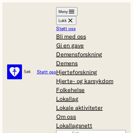
Hopp
Meny
til
Lukk
innhold
Støtt oss
Bli med oss
Gi en gave
Demensforskning
Demens
Hjerteforskning
Støtt oss
Søk
Søk
Hjerte- og karsykdom
Folkehelse
Lokallag
Lokale aktiviteter
Om oss
Lokallagsnett