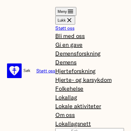
Hopp
Meny
til
Lukk
innhold
Støtt oss
Bli med oss
Gi en gave
Demensforskning
Demens
Hjerteforskning
Støtt oss
Søk
Søk
Hjerte- og karsykdom
Folkehelse
Lokallag
Lokale aktiviteter
Om oss
Lokallagsnett