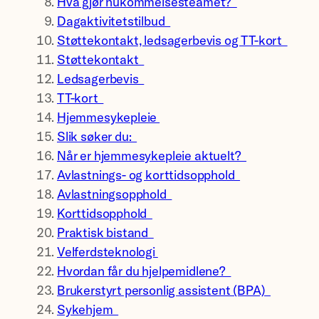
Hva gjør hukommelsesteamet?
Dagaktivitetstilbud
Støttekontakt, ledsagerbevis og TT-kort
Støttekontakt
Ledsagerbevis
TT-kort
Hjemmesykepleie
Slik søker du:
Når er hjemmesykepleie aktuelt?
Avlastnings- og korttidsopphold
Avlastningsopphold
Korttidsopphold
Praktisk bistand
Velferdsteknologi
Hvordan får du hjelpemidlene?
Brukerstyrt personlig assistent (BPA)
Sykehjem