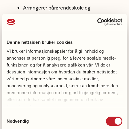
Arrangerer pårørendeskole og
samtalegrupper.
Organiseringen av hukommelsesteamet
varierer ofte ut fra kommunens behov og
Denne nettsiden bruker cookies
demografiske forhold. I noen mindre
Vi bruker informasjonskapsler for å gi innhold og
kommuner kan det være kun én
annonser et personlig preg, for å levere sosiale medie-
demenskoordinator uten et team. Uavhengig
funksjoner, og for å analysere trafikken vår. Vi deler
av organisering bør alle personer med demens
dessuten informasjon om hvordan du bruker nettstedet
ha en fast kontaktperson å forholde seg til.
vårt med partnerne våre innen sosiale medier,
annonsering og analysearbeid, som kan kombinere den
Dette gir kontinuitet, forutsigbarhet og
med annen informasjon du har gjort tilgjengelig for dem,
trygghet.
eller som de har samlet inn gjennom din bruk av
tjenestene deres.
Tidlig i sykdomsforløpet er det naturlig at
Samtykkevalg
demenskoordinatoren fungerer som denne
Nødvendig
faste kontaktpersonen. Etter hvert som