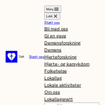
Hopp
Meny
til
Lukk
innhold
Støtt oss
Bli med oss
Gi en gave
Demensforskning
Demens
Hjerteforskning
Støtt oss
Søk
Søk
Hjerte- og karsykdom
Folkehelse
Lokallag
Lokale aktiviteter
Om oss
Lokallagsnett