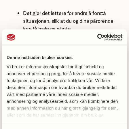
Det gjør det lettere for andre å forstå
situasjonen, slik at du og dine pårørende
kan få hjelp og støtte.
Det kan gi deg og pårørende tilgang til
informasjon og hjelp fra helsetjenestene i
Denne nettsiden bruker cookies
kommunen.
Vi bruker informasjonskapsler for å gi innhold og
annonser et personlig preg, for å levere sosiale medie-
Utredning for demens bør skje til riktig tid, når
funksjoner, og for å analysere trafikken vår. Vi deler
du er klar for det, og når det kan være til nytte.
dessuten informasjon om hvordan du bruker nettstedet
En diagnose kan gi tilgang til tilpasset
vårt med partnerne våre innen sosiale medier,
oppfølging, og støtte og hjelp i
annonsering og analysearbeid, som kan kombinere den
med annen informasjon du har gjort tilgjengelig for dem,
hverdagen
,
både for deg og dine pårørende.
eller som de har samlet inn gjennom din bruk av
Det kan også gjøre det enklere å planlegge
tjenestene deres.
videre og ta viktige valg i livet, mens du