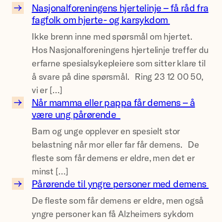
Nasjonalforeningens hjertelinje – få råd fra
N
fagfolk om hjerte- og karsykdom
a
Ikke brenn inne med spørsmål om hjertet.
s
Hos Nasjonalforeningens hjertelinje treffer du
j
erfarne spesialsykepleiere som sitter klare til
o
å svare på dine spørsmål. Ring 23 12 00 50,
n
vi er […]
a
Når mamma eller pappa får demens – å
l
N
være ung pårørende
f
å
Barn og unge opplever en spesielt stor
o
r
belastning når mor eller far får demens. De
r
m
fleste som får demens er eldre, men det er
e
a
minst […]
n
m
Pårørende til yngre personer med demens
i
m
P
De fleste som får demens er eldre, men også
n
a
å
yngre personer kan få Alzheimers sykdom
g
e
r