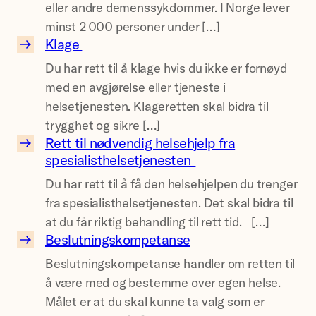
eller andre demenssykdommer. I Norge lever
e
l
ø
minst 2 000 personer under […]
n
l
r
Klage
s
e
e
K
r
Du har rett til å klage hvis du ikke er fornøyd
n
l
h
p
med en avgjørelse eller tjeneste i
d
a
j
a
helsetjenesten. Klageretten skal bidra til
e
g
e
p
trygghet og sikre […]
t
e
r
Rett til nødvendig helsehjelp fra
p
i
R
spesialisthelsetjenesten
t
a
l
e
e
f
y
Du har rett til å få den helsehjelpen du trenger
t
l
å
n
fra spesialisthelsetjenesten. Det skal bidra til
t
i
r
g
at du får riktig behandling til rett tid. […]
t
n
d
Beslutningskompetanse
r
i
B
j
e
e
Beslutningskompetanse handler om retten til
l
e
e
m
p
å være med og bestemme over egen helse.
n
s
e
e
Målet er at du skal kunne ta valg som er
ø
l
&
n
r