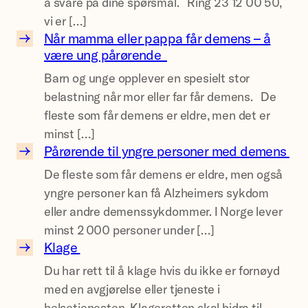
å svare på dine spørsmål. Ring 23 12 00 50,
n
vi er […]
a
Når mamma eller pappa får demens – å
l
N
være ung pårørende
f
å
Barn og unge opplever en spesielt stor
o
r
belastning når mor eller far får demens. De
r
m
fleste som får demens er eldre, men det er
e
a
minst […]
n
m
Pårørende til yngre personer med demens
i
m
P
De fleste som får demens er eldre, men også
n
a
å
yngre personer kan få Alzheimers sykdom
g
e
r
eller andre demenssykdommer. I Norge lever
e
l
ø
minst 2 000 personer under […]
n
l
r
Klage
s
e
e
K
r
Du har rett til å klage hvis du ikke er fornøyd
n
l
h
p
med en avgjørelse eller tjeneste i
d
a
j
a
helsetjenesten. Klageretten skal bidra til
e