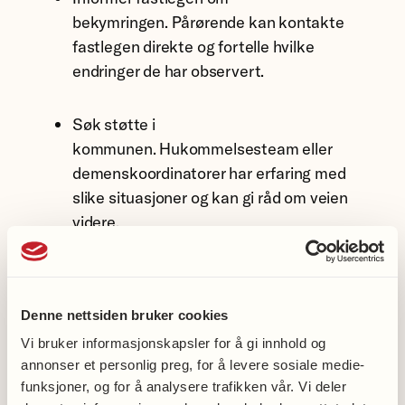
bekymringen. Pårørende kan kontakte
fastlegen direkte og fortelle hvilke
endringer de har observert.
Søk støtte i
kommunen. Hukommelsesteam eller
demenskoordinatorer har erfaring med
slike situasjoner og kan gi råd om veien
videre.
Husk retten til medvirkning. Hvis
personen ikke lenger klarer å ivareta egen
Denne nettsiden bruker cookies
helse, kan pårørende ha rett til innsyn og
Vi bruker informasjonskapsler for å gi innhold og
medvirkning i helsehjelpen.
annonser et personlig preg, for å levere sosiale medie-
funksjoner, og for å analysere trafikken vår. Vi deler
Husk at behovene avgjør. Det er behovet