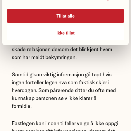
det være riktig å vente.
Tillat alle
Et annet dilemma oppstår når pårørende
vurderer å melde bekymring til fastlegen.
Mange kvier seg fordi de føler at de går bak
Ikke tillat
ryggen på personen. Eller de er redde for å
skade relasjonen dersom det blir kjent hvem
som har meldt bekymringen.
Samtidig kan viktig informasjon gå tapt hvis
ingen forteller legen hva som faktisk skjer i
hverdagen. Som pårørende sitter du ofte med
kunnskap personen selv ikke klarer å
formidle.
Fastlegen kan i noen tilfeller velge å ikke oppgi