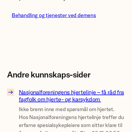
Behandling og tjenester ved demens
Andre kunnskaps-sider
Nasjonalforeningens hjertelinje – få råd fra
N
fagfolk om hjerte- og karsykdom
a
Ikke brenn inne med spørsmål om hjertet.
s
Hos Nasjonalforeningens hjertelinje treffer du
j
erfarne spesialsykepleiere som sitter klare til
o