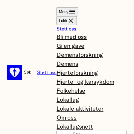
Hopp
Meny
til
Lukk
innhold
Støtt oss
Bli med oss
Gi en gave
Demensforskning
Demens
Hjerteforskning
Støtt oss
Søk
Søk
Hjerte- og karsykdom
Folkehelse
Lokallag
Lokale aktiviteter
Om oss
Lokallagsnett