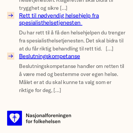
g
e
p
trygghet og sikre […]
t
e
r
Rett til nødvendig helsehjelp fra
p
i
R
spesialisthelsetjenesten
t
a
l
e
e
f
y
Du har rett til å få den helsehjelpen du trenger
t
l
å
n
fra spesialisthelsetjenesten. Det skal bidra til
t
i
r
g
at du får riktig behandling til rett tid. […]
t
n
d
Beslutningskompetanse
r
i
B
j
e
e
Beslutningskompetanse handler om retten til
l
e
e
m
p
å være med og bestemme over egen helse.
n
s
e
e
Målet er at du skal kunne ta valg som er
ø
l
&
n
r
riktige for deg, […]
d
u
#
s
s
v
t
8
–
o
e
n
2
å
n
n
i
1
v
e
d
n
1
æ
r
i
g