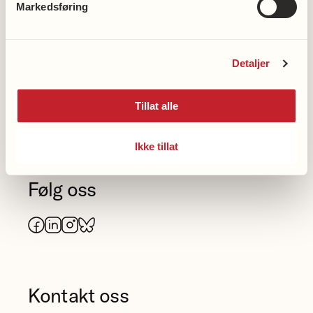
Markedsføring
Nasjonalforeningens hjertelinje
23 12 00 50
Detaljer
Nasjonalforeningens
Tillat alle
demenslinje
Ikke tillat
23 12 00 40
Følg oss
Facebook
LinkedIn
Instagram
Bluesky
Kontakt oss