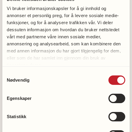
Gina Allansdatter Rislien
Vi bruker informasjonskapsler for å gi innhold og
90055221
annonser et personlig preg, for å levere sosiale medie-
funksjoner, og for å analysere trafikken vår. Vi deler
dessuten informasjon om hvordan du bruker nettstedet
vårt med partnerne våre innen sosiale medier,
annonsering og analysearbeid, som kan kombinere den
med annen informasjon du har gjort tilgjengelig for dem,
eller som de har samlet inn gjennom din bruk av
Bli medlem
tjenestene deres.
Bli frivillig
Samtykkevalg
Støtt hjerteforskningen
Nødvendig
Støtt demensforskningen
Vipps en gave til demensforskningen: 2216
Egenskaper
Våre kontonummer
Statistikk