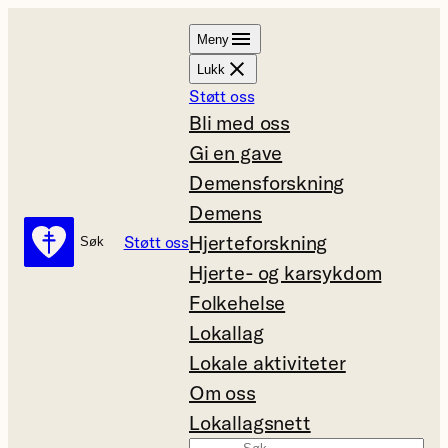
Hopp
Meny
til
Lukk
innhold
Støtt oss
Bli med oss
Gi en gave
Demensforskning
Demens
Hjerteforskning
Støtt oss
Søk
Søk
Hjerte- og karsykdom
Folkehelse
Lokallag
Lokale aktiviteter
Om oss
Lokallagsnett