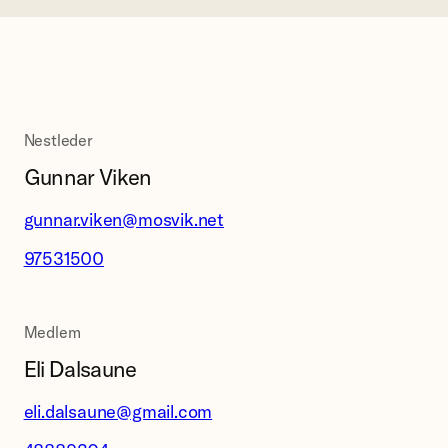
Nestleder
Gunnar Viken
gunnar.viken@mosvik.net
97531500
Medlem
Eli Dalsaune
eli.dalsaune@gmail.com