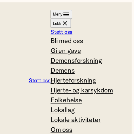
Meny
Lukk
Støtt oss
Bli med oss
Gi en gave
Demensforskning
Demens
Hjerteforskning
Støtt oss
Hjerte- og karsykdom
Folkehelse
Lokallag
Lokale aktiviteter
Om oss