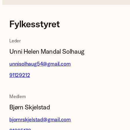
Fylkesstyret
Leder
Unni Helen Mandal Solhaug
unnisolhaug54@gmail.com
91129212
Medlem
Bjørn Skjelstad
bjornrskjelstad@gmail.com