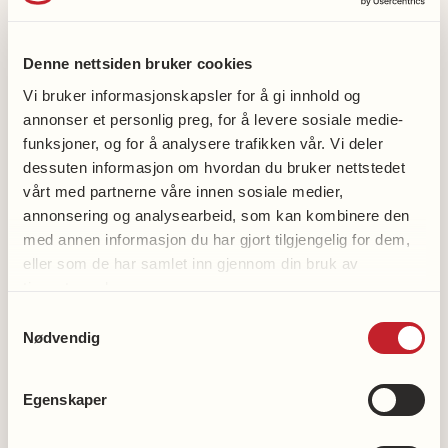
Gro Aalbu
99474476
Denne nettsiden bruker cookies
Vi bruker informasjonskapsler for å gi innhold og
annonser et personlig preg, for å levere sosiale medie-
funksjoner, og for å analysere trafikken vår. Vi deler
Lønset helselag gruppe
dessuten informasjon om hvordan du bruker nettstedet
Facebook
vårt med partnerne våre innen sosiale medier,
annonsering og analysearbeid, som kan kombinere den
med annen informasjon du har gjort tilgjengelig for dem,
eller som de har samlet inn gjennom din bruk av
tjenestene deres.
Samtykkevalg
Bli medlem
Nødvendig
Bli frivillig
Støtt hjerteforskningen
Egenskaper
Støtt demensforskningen