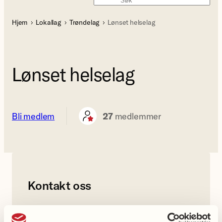
Søk
Hjem
Lokallag
Trøndelag
Lønset helselag
Lønset helselag
Bli medlem
27
medlemmer
Kontakt oss
Lokallagets leder