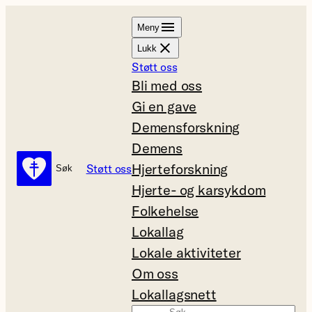
Hopp
Meny
til
Lukk
innhold
Støtt oss
Bli med oss
Gi en gave
Demensforskning
Demens
Hjerteforskning
Støtt oss
Søk
Søk
Hjerte- og karsykdom
Folkehelse
Lokallag
Lokale aktiviteter
Om oss
Lokallagsnett