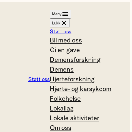
Meny
Lukk
Støtt oss
Bli med oss
Gi en gave
Demensforskning
Demens
Hjerteforskning
Støtt oss
Hjerte- og karsykdom
Folkehelse
Lokallag
Lokale aktiviteter
Om oss