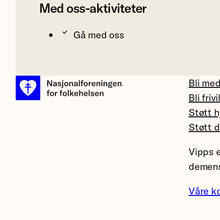
Med oss-aktiviteter
Gå med oss
Bli me
Bli frivi
Støtt h
Støtt 
Vipps e
demens
Våre k