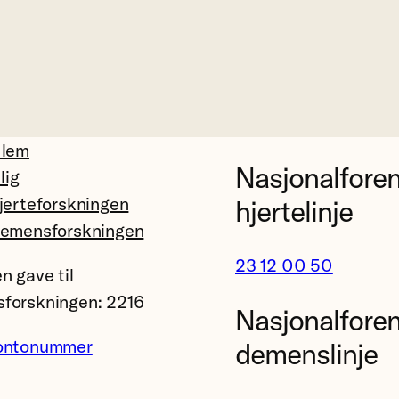
dlem
Nasjonalfore
llig
jerteforskningen
hjertelinje
demensforskningen
23 12 00 50
n gave til
forskningen: 2216
Nasjonalfore
ontonummer
demenslinje