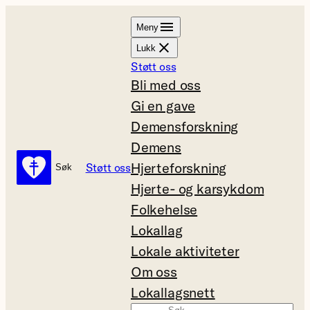
Hopp
Meny
til
Lukk
innhold
Støtt oss
Bli med oss
Gi en gave
Demensforskning
Demens
Hjerteforskning
Støtt oss
Søk
Søk
Hjerte- og karsykdom
Folkehelse
Lokallag
Lokale aktiviteter
Om oss
Lokallagsnett