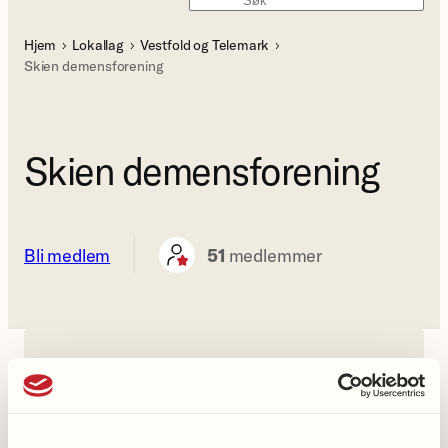
Søk
Hjem
Lokallag
Vestfold og Telemark
Skien demensforening
Skien demensforening
Bli medlem
51
medlemmer
Kontakt oss
Lokallagets leder