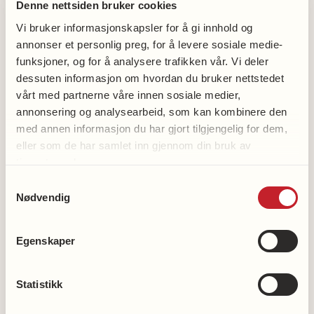
Denne nettsiden bruker cookies
Tove Elisabeth Siggerud
Vi bruker informasjonskapsler for å gi innhold og
annonser et personlig preg, for å levere sosiale medie-
94164681
funksjoner, og for å analysere trafikken vår. Vi deler
dessuten informasjon om hvordan du bruker nettstedet
vårt med partnerne våre innen sosiale medier,
annonsering og analysearbeid, som kan kombinere den
med annen informasjon du har gjort tilgjengelig for dem,
eller som de har samlet inn gjennom din bruk av
Bli medlem
tjenestene deres.
Bli frivillig
Samtykkevalg
Støtt hjerteforskningen
Nødvendig
Støtt demensforskningen
Egenskaper
Vipps en gave til demensforskningen: 2216
Våre kontonummer
Statistikk