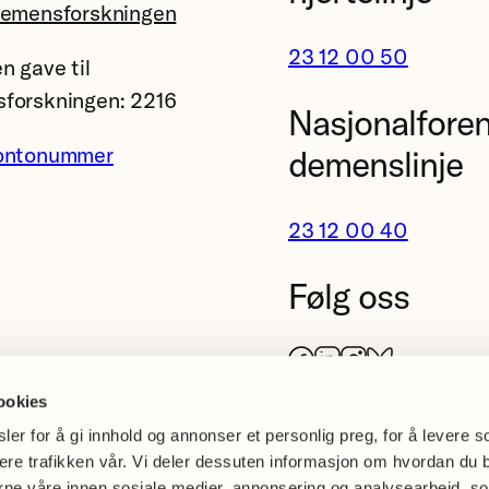
demensforskningen
23 12 00 50
n gave til
forskningen: 2216
Nasjonalfore
ontonummer
demenslinje
23 12 00 40
Følg oss
Facebook
LinkedIn
Instagram
Bluesky
ookies
er for å gi innhold og annonser et personlig preg, for å levere s
sere trafikken vår. Vi deler dessuten informasjon om hvordan du 
erne våre innen sosiale medier, annonsering og analysearbeid, s