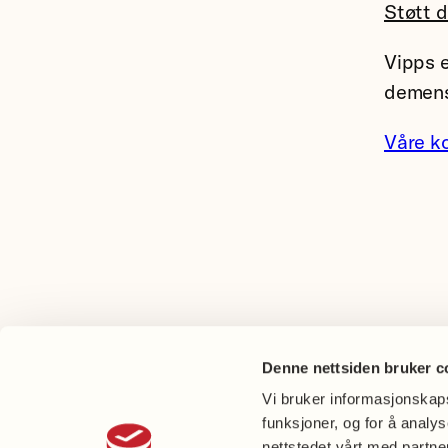
Støtt 
Vipps e
demens
Våre k
Denne nettsiden bruker c
Vi bruker informasjonskapsl
funksjoner, og for å analy
nettstedet vårt med partn