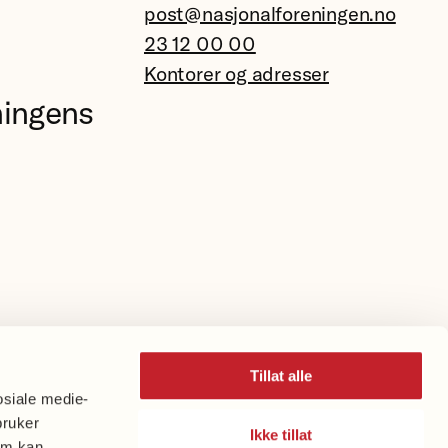
post@nasjonalforeningen.no
23 12 00 00
Kontorer og adresser
ningens
Tillat alle
osiale medie-
bruker
Ikke tillat
om kan