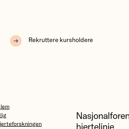
Rekruttere kursholdere
dlem
Nasjonalfore
llig
jerteforskningen
hjertelinje