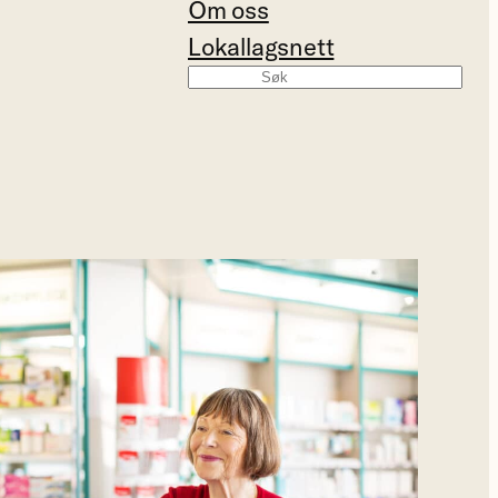
Om oss
Lokallagsnett
Søk