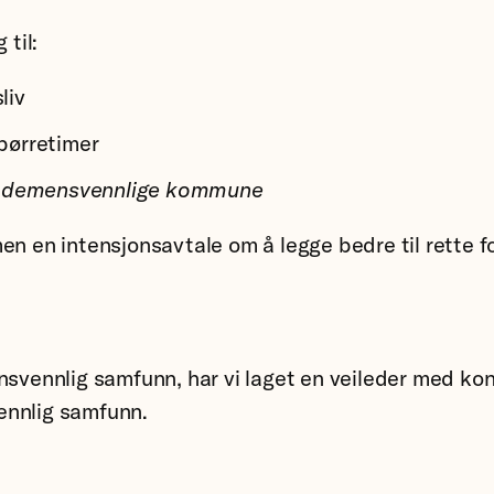
til:
liv
spørretimer
s demensvennlige kommune
men en intensjonsavtale om å legge bedre til rette
nsvennlig samfunn, har vi laget en veileder med kon
vennlig samfunn.