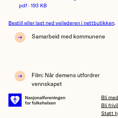
pdf · 193 KB
Bestill eller last ned veilederen i nettbutikken
.
Samarbeid med kommunene
Film: Når demens utfordrer
vennskapet
Bli me
Bli frivi
Støtt h