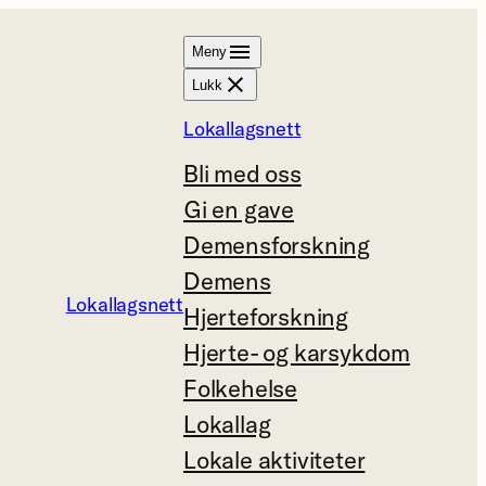
Meny
Lukk
Lokallagsnett
Bli med oss
Gi en gave
Demensforskning
Demens
Lokallagsnett
Hjerteforskning
Hjerte- og karsykdom
Folkehelse
Lokallag
Lokale aktiviteter