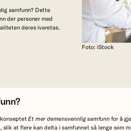
nnlig samfunn? Dette
funn der personer med
valiteten deres ivaretas.
Foto: iStock
funn?
t konseptet
Et mer demensvennlig samfunn
for å gj
slik at flere kan delta i samfunnet så lenge som mu