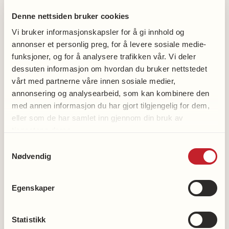
Det betyr at man i gåfotball skal ha ett ben i
Denne nettsiden bruker cookies
bakken hele tiden, det er ikke lov å løpe. Ballen
Vi bruker informasjonskapsler for å gi innhold og
skal heller ikke være over hodehøyde, og tøff fysisk
annonser et personlig preg, for å levere sosiale medie-
kontakt i taklinger er ikke lov. Går ballen utover
funksjoner, og for å analysere trafikken vår. Vi deler
sidelinjen, er det innspark i stedet for innkast.
dessuten informasjon om hvordan du bruker nettstedet
vårt med partnerne våre innen sosiale medier,
Gåfotball og lek med ball er en fantastisk aktivitet
annonsering og analysearbeid, som kan kombinere den
for å engasjere eldre mennesker til å være aktive,
med annen informasjon du har gjort tilgjengelig for dem,
det gir glede, helse og gode sosiale relasjoner.
eller som de har samlet inn gjennom din bruk av
tjenestene deres.
Hvem passer aktiviteten for?
Samtykkevalg
Nødvendig
Gåfotball som en aktivitet for personer med
demens passer primært for hjemmeboende som
Egenskaper
har fysiske forutsetninger for å være aktive.
Beboere på sykehjem/omsorgssentre kan også
Statistikk
være med, men da er det viktig å samarbeide godt