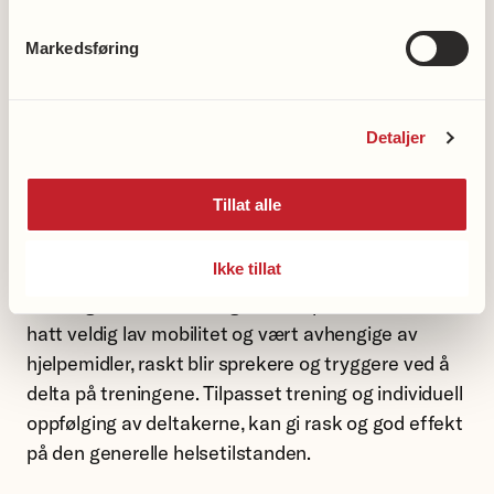
med institusjonen slik at tilbudet passer inn i
Markedsføring
helheten for den enkelte deltaker.
Treningsøktene er lagt opp som lek med ball for
mestring og sosialt samvær, og bidrar til styrke,
Detaljer
bevegelighet, balanse og utholdenhet. Gåfotball er
både helsefremmende og forebyggende aktivitet,
Tillat alle
og målet med treningene er å ha det gøy sammen
med andre samtidig som man er fysisk aktiv.
Ikke tillat
Erfaringene fra Tønsberg viser at personer som har
hatt veldig lav mobilitet og vært avhengige av
hjelpemidler, raskt blir sprekere og tryggere ved å
delta på treningene. Tilpasset trening og individuell
oppfølging av deltakerne, kan gi rask og god effekt
på den generelle helsetilstanden.