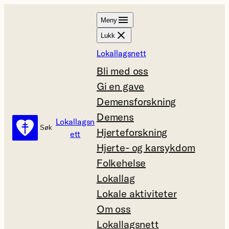
Hopp
Meny
til
Lukk
innhold
Lokallagsnett
Bli med oss
Gi en gave
Demensforskning
Demens
Lokallagsn
Søk
Søk
Hjerteforskning
ett
Hjerte- og karsykdom
Folkehelse
Lokallag
Lokale aktiviteter
Om oss
Lokallagsnett