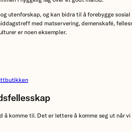
utenforskap, og kan bidra til å forebygge sosial u
ddagstreff med matservering, demenskafé, fellesmål
ulturer er noen eksempler.
ettbutikken
idsfellesskap
tid å komme til. Det er lettere å komme seg ut når v