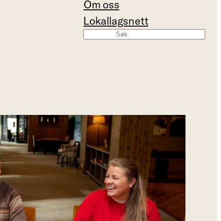
Om oss
Lokallagsnett
Søk