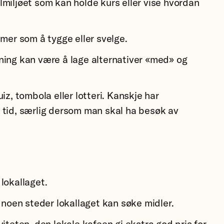
miljøet som kan holde kurs eller vise hvordan
mer som å tygge eller svelge.
ning kan være å lage alternativer «med» og
z, tombola eller lotteri. Kanskje har
 tid, særlig dersom man skal ha besøk av
lokallaget.
 noen steder lokallaget kan søke midler.
iteten, den lokale kafeen gi ekstra god pris for