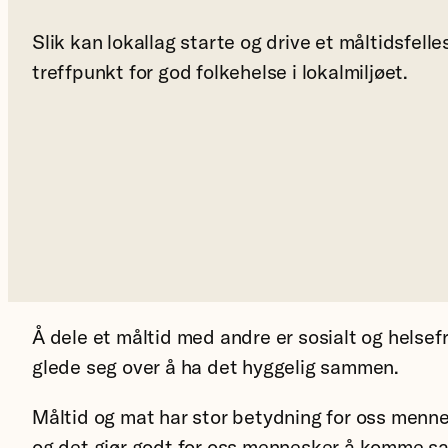
Slik kan lokallag starte og drive et måltidsfell
treffpunkt for god folkehelse i lokalmiljøet.
Å dele et måltid med andre er sosialt og hels
glede seg over å ha det hyggelig sammen.
Måltid og mat har stor betydning for oss menne
og det gjør godt for oss mennesker å komme sam