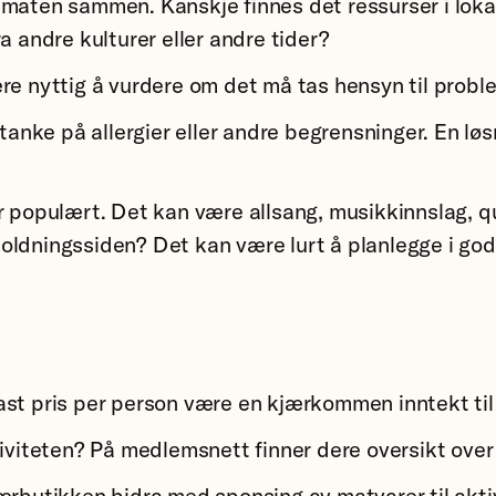
maten sammen. Kanskje finnes det ressurser i lokal
a andre kulturer eller andre tider?
re nyttig å vurdere om det må tas hensyn til proble
nke på allergier eller andre begrensninger. En løs
 populært. Det kan være allsang, musikkinnslag, qui
oldningssiden? Det kan være lurt å planlegge i god
st pris per person være en kjærkommen inntekt til 
tiviteten? På medlemsnett finner dere oversikt over
ærbutikken bidra med sponsing av matvarer til aktiv