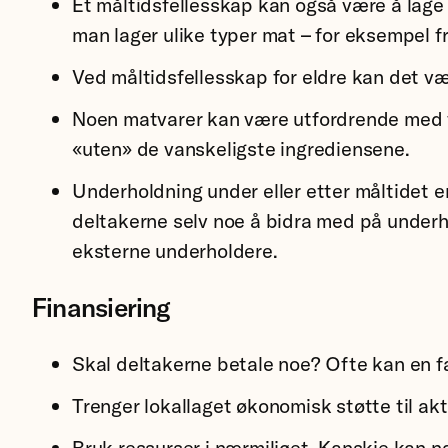
Et måltidsfellesskap kan også være å lage 
man lager ulike typer mat – for eksempel fr
Ved måltidsfellesskap for eldre kan det væ
Noen matvarer kan være utfordrende med ta
«uten» de vanskeligste ingrediensene.
Underholdning under eller etter måltidet er
deltakerne selv noe å bidra med på underh
eksterne underholdere.
Finansiering
Skal deltakerne betale noe? Ofte kan en fa
Trenger lokallaget økonomisk støtte til ak
Bruk ressurser i nærmiljøet. Kanskje kan n