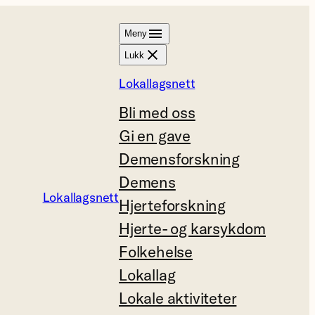
Meny
Lukk
Lokallagsnett
Bli med oss
Gi en gave
Demensforskning
Demens
Lokallagsnett
Hjerteforskning
Hjerte- og karsykdom
Folkehelse
Lokallag
Lokale aktiviteter