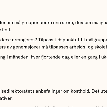
er er små grupper bedre enn store, dersom mulighe
 fest.
ltidene arrangeres? Tilpass tidspunktet til målgrup
rs av generasjoner må tilpasses arbeids- og skolet
ang i måneden, hver fjortende dag eller en gang i u
elsedirektoratets anbefalinger om kosthold. Det ut
tiver.