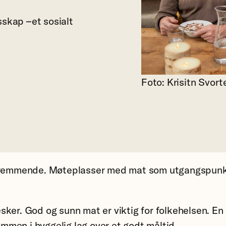
esskap –et sosialt
Foto: Krisitn Svort
efremmende. Møteplasser med mat som utgangspunkt s
sker. God og sunn mat er viktig for folkehelsen. En
men i hyggelig lag over et godt måltid.