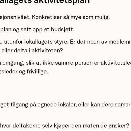
sjonsnivået. Konkretiser så mye som mulig.
splan og sett opp et budsjett.
rne utenfor lokallagets styre. Er det noen av medle
ller delta i aktiviteten?
 omgang, slik at ikke samme person er aktivitetsled
sleder og frivillige.
get tilgang på egnede lokaler, eller kan dere samarbe
é, hvor deltakerne selv kjøper den maten de ønsker?