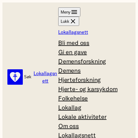
Hopp
Meny
til
Lukk
innhold
Lokallagsnett
Bli med oss
Gi en gave
Demensforskning
Demens
Lokallagsn
Søk
Søk
Hjerteforskning
ett
Hjerte- og karsykdom
Folkehelse
Lokallag
Lokale aktiviteter
Om oss
Lokallagsnett