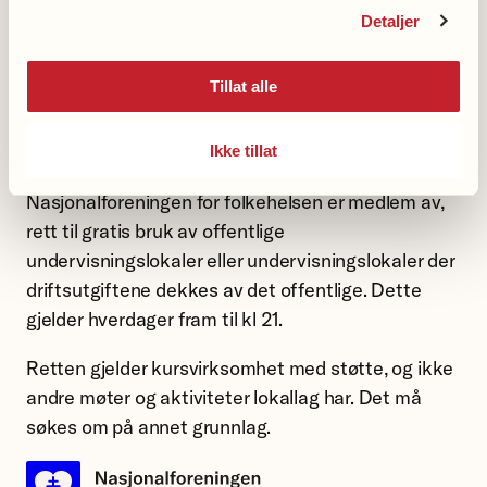
Detaljer
Retten til gratis lån av offentlige
undervisningslokaler
Tillat alle
I følge Voksenopplæringsloven har alle som driver
Ikke tillat
kurs i regi av Studieforbundet Livslang Læring, som
Nasjonalforeningen for folkehelsen er medlem av,
rett til gratis bruk av offentlige
undervisningslokaler eller undervisningslokaler der
driftsutgiftene dekkes av det offentlige. Dette
gjelder hverdager fram til kl 21.
Retten gjelder kursvirksomhet med støtte, og ikke
andre møter og aktiviteter lokallag har. Det må
søkes om på annet grunnlag.