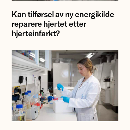
Professor
Kan tilførsel av ny energikilde
Åsa
Birgisdottir
reparere hjertet etter
og
hjerteinfarkt?
forsker
Mauro
Calvoli,
Universitetet
i
Tromsø.
Forsker