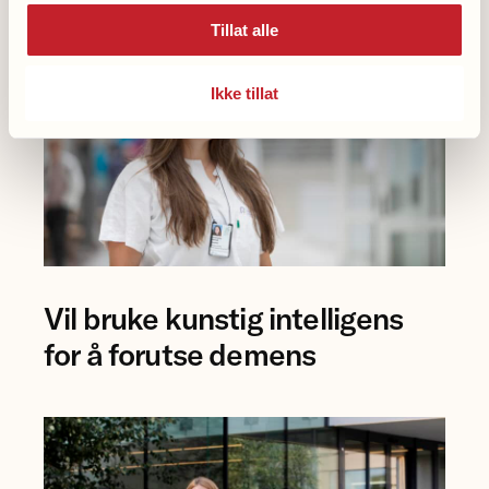
Tillat alle
Ikke tillat
Foto
Vil bruke kunstig intelligens
av
forsker
for å forutse demens
Eva
Birgitte
Aamodt
på