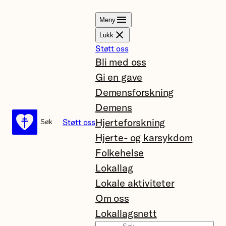
Hopp
Meny
til
Lukk
innhold
Støtt oss
Bli med oss
Gi en gave
Demensforskning
Demens
Hjerteforskning
Støtt oss
Søk
Søk
Hjerte- og karsykdom
Folkehelse
Lokallag
Lokale aktiviteter
Om oss
Lokallagsnett