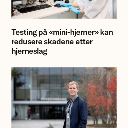
Forsker
Testing på «mini-hjerner» kan
Jing
Ye
redusere skadene etter
ved
hjerneslag
NTNU.