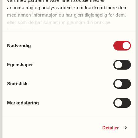
vårt med partnerne våre innen sosiale medier,
annonsering og analysearbeid, som kan kombinere den
med annen informasjon du har gjort tilgjengelig for dem,
eller som de har samlet inn gjennom din bruk av
tjenestene deres.
Samtykkevalg
Nødvendig
Egenskaper
Statistikk
Foto
Nye immunmodulerende
av
Markedsføring
forsker
stoffer kan bekjempe og
Lars
beskytte mot alzheimer
Nilsson,
Detaljer
Rikshospitalet.