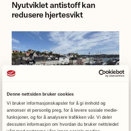
Nyutviklet antistoff kan
Anna
Karisdotter
redusere hjertesvikt
Einarsen
ved
Universitetet
i
Bergen.
Denne nettsiden bruker cookies
Vi bruker informasjonskapsler for å gi innhold og
annonser et personlig preg, for å levere sosiale medie-
funksjoner, og for å analysere trafikken vår. Vi deler
Møt oss på Arendalsuka
dessuten informasjon om hvordan du bruker nettstedet