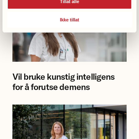
Tillat alle
Ikke tillat
Foto
Vil bruke kunstig intelligens
av
forsker
for å forutse demens
Eva
Birgitte
Aamodt
på
Rikshospitalet.