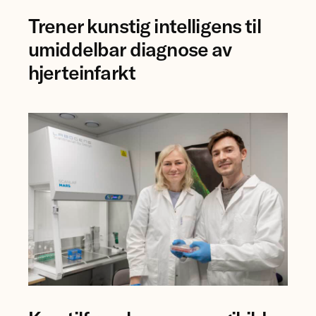
forsker
Trener kunstig intelligens til
Bjørn-
Jostein
umiddelbar diagnose av
Singstad
hjerteinfarkt
ved
Ahus.
Professor