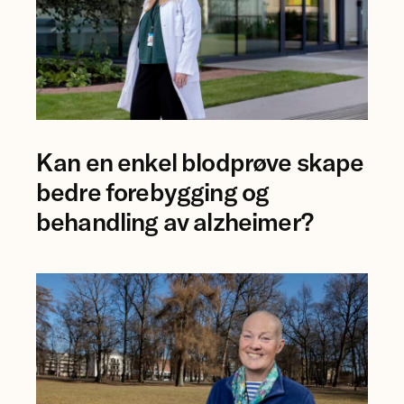
Foto
Kan en enkel blodprøve skape
av
forsker
bedre forebygging og
Ingrid
behandling av alzheimer?
Augestad.