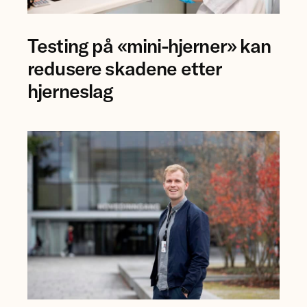
Forsker
Testing på «mini-hjerner» kan
Jing
Ye
redusere skadene etter
ved
hjerneslag
NTNU.