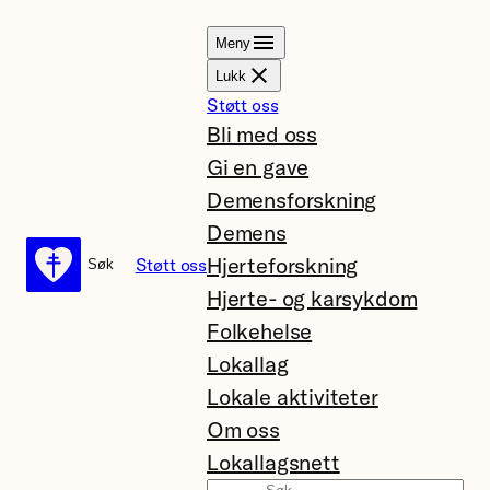
Hopp
Meny
til
Lukk
innhold
Støtt oss
Bli med oss
Gi en gave
Demensforskning
Demens
Hjerteforskning
Støtt oss
Søk
Søk
Hjerte- og karsykdom
Folkehelse
Lokallag
Lokale aktiviteter
Om oss
Lokallagsnett