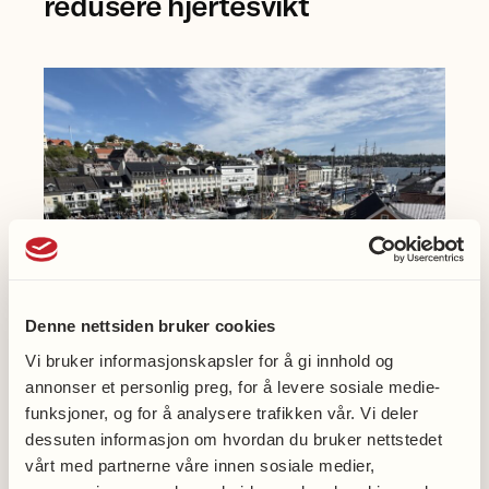
redusere hjertesvikt
Einarsen
ved
Universitetet
i
Bergen.
Denne nettsiden bruker cookies
Vi bruker informasjonskapsler for å gi innhold og
annonser et personlig preg, for å levere sosiale medie-
Møt oss på Arendalsuka
funksjoner, og for å analysere trafikken vår. Vi deler
dessuten informasjon om hvordan du bruker nettstedet
vårt med partnerne våre innen sosiale medier,