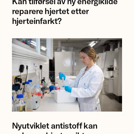
Kan tilførsel av ny energikilde
Åsa
Birgisdottir
reparere hjertet etter
og
hjerteinfarkt?
forsker
Mauro
Calvoli,
Universitetet
i
Tromsø.
Forsker
Nyutviklet antistoff kan
Anna
Karisdotter