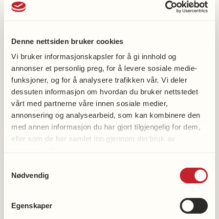
– DLB har dessverre kommet i skyggen av den mer
vanlige alzheimer-diagnosen. Pasientene har både
kortere forventet levetid og raskere progresjon i
Denne nettsiden bruker cookies
sykdommen enn ved Alzheimer sykdom. DLB
Vi bruker informasjonskapsler for å gi innhold og
medfører blant annet psykiatriske symptomer, slik
annonser et personlig preg, for å levere sosiale medie-
som hallusinasjoner, allerede i tidlig fase, og
funksjoner, og for å analysere trafikken vår. Vi deler
oppleves gjerne enda tøffere å leve med for både
dessuten informasjon om hvordan du bruker nettstedet
vårt med partnerne våre innen sosiale medier,
pårørende og pasienter, forklarer hun.
annonsering og analysearbeid, som kan kombinere den
med annen informasjon du har gjort tilgjengelig for dem,
– Forskningen på delirium og DLB ligger 20 til 30 år
eller som de har samlet inn gjennom din bruk av
bak forståelsen vår av Alzheimer. Vi er fortsatt på
tjenestene deres.
et sted der vi prøver å forstå hva som egentlig skjer
Samtykkevalg
i hjernen når dette inntreffer. Håpet mitt er at vi
Nødvendig
skal kunne utvikle medisiner som bremser eller
forebygger sykdommens utvikling. Her og nå har vi
Egenskaper
ingenting, understreker postdoktoren.