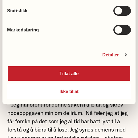
Statistikk
Opplevde demenssykdommen
på nært hold i ung alder
Markedsføring
Bodd Halaas har også en spesielt sterk motivasjon
for å finne svar og nye løsninger for
Detaljer
pasientgruppen. Bestefaren fikk diagnosen når
hun var fersk medisinstudent, noe som skulle sette
Tillat alle
et sterkt preg på både familien og Bodd Halaas`
retning som medisinsk forsker:
Ikke tillat
– Jeg har brent for denne saken i alle år, og skrev
hodeoppgaven min om delirium. Nå føler jeg at jeg
får forske på det som jeg alltid har hatt lyst til å
forstå og å bidra til å løse. Jeg synes demens med
Lewylegemer er en forferdelig sykdom – et stort