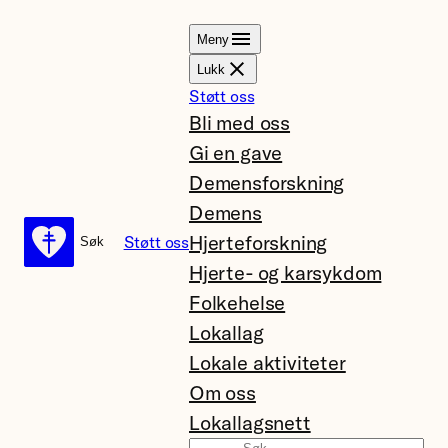
Hopp
Meny
til
Lukk
innhold
Støtt oss
Bli med oss
Gi en gave
Demensforskning
Demens
Hjerteforskning
Støtt oss
Søk
Søk
Hjerte- og karsykdom
Folkehelse
Lokallag
Lokale aktiviteter
Om oss
Lokallagsnett