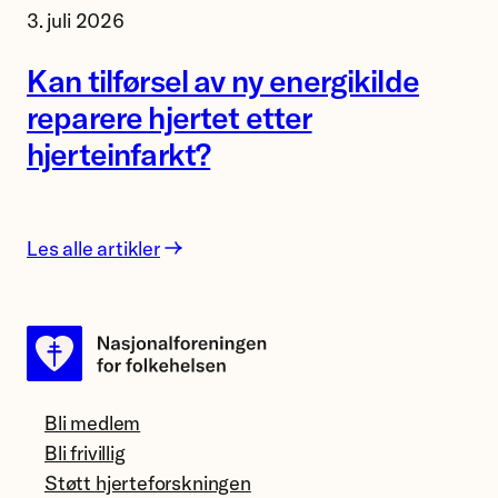
3. juli 2026
Åsa
Birgisdottir
Kan tilførsel av ny energikilde
og
reparere hjertet etter
forsker
hjerteinfarkt?
Mauro
Calvoli,
Universitetet
i
Les alle artikler
Tromsø.
Bli medlem
Bli frivillig
Støtt hjerteforskningen