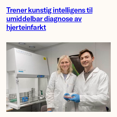
Jostein
Trener kunstig intelligens til
Singstad
umiddelbar diagnose av
ved
hjerteinfarkt
Ahus.
Professor