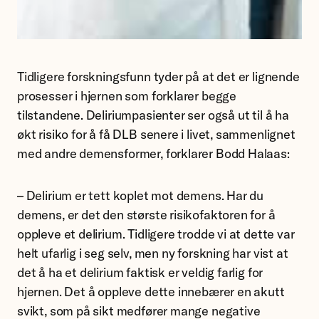
Forsker
Nathalie
Tidligere forskningsfunn tyder på at det er lignende
Bodd
prosesser i hjernen som forklarer begge
Halaas,
tilstandene. Deliriumpasienter ser også ut til å ha
Ullevål
økt risiko for å få DLB senere i livet, sammenlignet
sykehus.
med andre demensformer, forklarer Bodd Halaas:
– Delirium er tett koplet mot demens. Har du
demens, er det den største risikofaktoren for å
oppleve et delirium. Tidligere trodde vi at dette var
helt ufarlig i seg selv, men ny forskning har vist at
det å ha et delirium faktisk er veldig farlig for
hjernen. Det å oppleve dette innebærer en akutt
svikt, som på sikt medfører mange negative