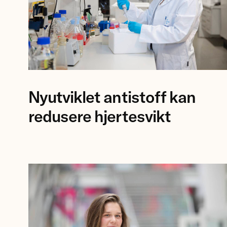
Forsker
Nyutviklet antistoff kan
Anna
Karisdotter
redusere hjertesvikt
Einarsen
ved
Universitetet
i
Bergen.