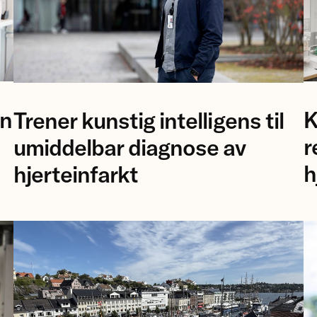
Pr
forsker
an
K
Trener kunstig intelligens til
Å
Bjørn-
Bi
Jostein
r
umiddelbar diagnose av
o
Singstad
h
hjerteinfarkt
fo
ved
M
Ahus.
Ca
Un
i
T