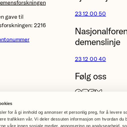
demensforskningen
23 12 00 50
n gave til
forskningen: 2216
Nasjonalfore
ontonummer
demenslinje
23 12 00 40
Følg oss
Facebook
LinkedIn
Instagram
Bluesky
ookies
er for å gi innhold og annonser et personlig preg, for å levere s
sere trafikken vår. Vi deler dessuten informasjon om hvordan du 
erne våre innen sosiale medier, annonsering og analysearbeid, s