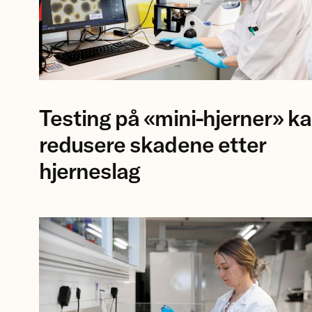
Forsker
Testing på «mini-hjerner» k
Jing
Ye
redusere skadene etter
ved
hjerneslag
NTNU.