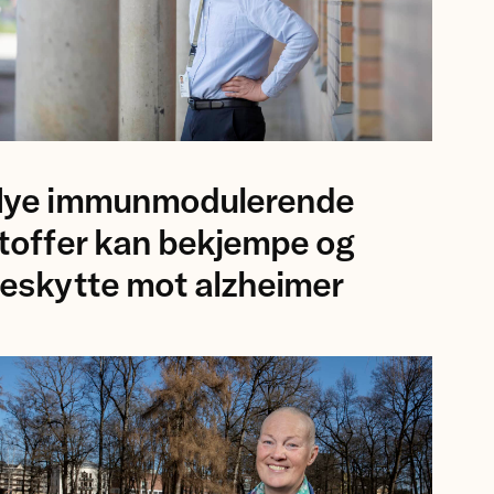
oto
ye immunmodulerende
v
rsker
toffer kan bekjempe og
rs
eskytte mot alzheimer
lsson,
kshospitalet.