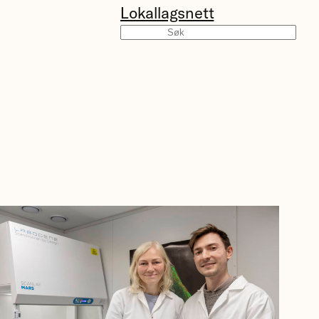
Lokallagsnett
Søk