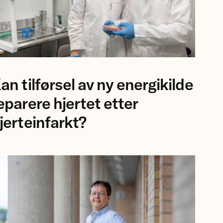
ofessor
an tilførsel av ny energikilde
sa
rgisdottir
eparere hjertet etter
g
jerteinfarkt?
rsker
auro
lvoli,
iversitetet
romsø.