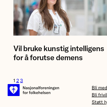
Foto
Vil bruke kunstig intelligens
av
forsker
for å forutse demens
Eva
Birgitte
Aamodt
1
2
3
på
Bli me
Rikshospitalet.
Bli frivi
Støtt h