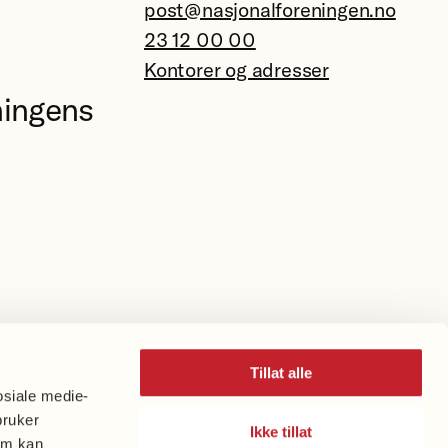
post@nasjonalforeningen.no
23 12 00 00
Kontorer og adresser
ningens
Tillat alle
osiale medie-
bruker
Ikke tillat
om kan