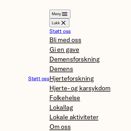
Meny
Lukk
Støtt oss
Bli med oss
Gi en gave
Demensforskning
Demens
Hjerteforskning
Støtt oss
Hjerte- og karsykdom
Folkehelse
Lokallag
Lokale aktiviteter
Om oss