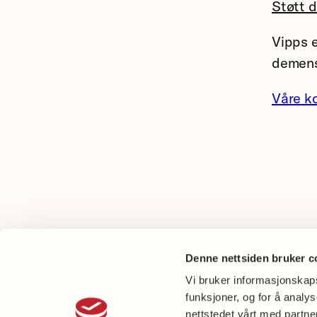
Støtt 
Vipps e
demens
Våre k
Denne nettsiden bruker c
Vi bruker informasjonskapsl
funksjoner, og for å analy
nettstedet vårt med partn