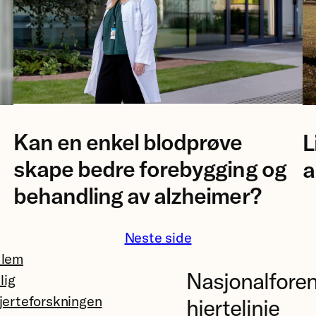
Foto
Fo
Kan en enkel blodprøve
L
av
A
forsker
El
skape bedre forebygging og
a
Ingrid
N
behandling av alzheimer?
Augestad.
Neste side
dlem
Nasjonalfore
llig
jerteforskningen
hjertelinje