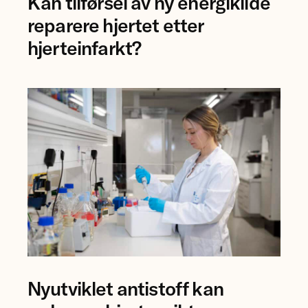
Kan tilførsel av ny energikilde
Åsa
Birgisdottir
reparere hjertet etter
og
hjerteinfarkt?
forsker
Mauro
Calvoli,
Universitetet
i
Tromsø.
Forsker
Nyutviklet antistoff kan
Anna
Karisdotter