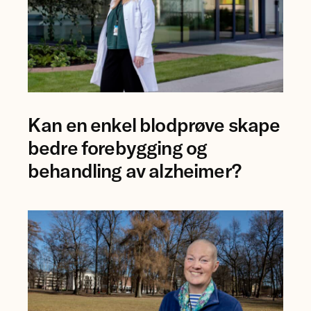
Foto
Kan en enkel blodprøve skape
av
forsker
bedre forebygging og
Ingrid
behandling av alzheimer?
Augestad.