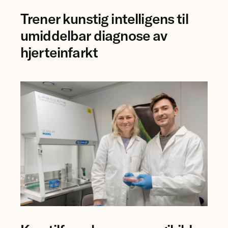
forsker
Trener kunstig intelligens til
Bjørn-
Jostein
umiddelbar diagnose av
Singstad
hjerteinfarkt
ved
Ahus.
Professor