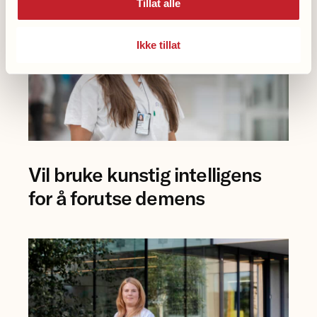
Tillat alle
Ikke tillat
Foto
Vil bruke kunstig intelligens
av
forsker
for å forutse demens
Eva
Birgitte
Aamodt
på
Rikshospitalet.