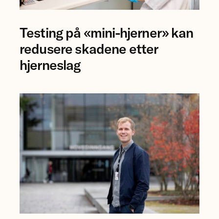
Forsker
Testing på «mini-hjerner» kan
Jing
Ye
redusere skadene etter
ved
hjerneslag
NTNU.