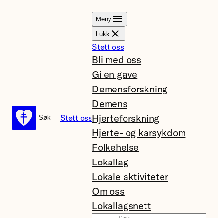
Hopp
Meny
til
Lukk
innhold
Støtt oss
Bli med oss
Gi en gave
Demensforskning
Demens
Hjerteforskning
Støtt oss
Søk
Søk
Hjerte- og karsykdom
Folkehelse
Lokallag
Lokale aktiviteter
Om oss
Lokallagsnett