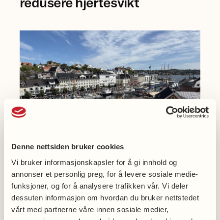
redusere hjertesvikt
Einarsen
ved
Universitetet
i
Bergen.
Denne nettsiden bruker cookies
Vi bruker informasjonskapsler for å gi innhold og
annonser et personlig preg, for å levere sosiale medie-
Møt oss på Arendalsuka
funksjoner, og for å analysere trafikken vår. Vi deler
dessuten informasjon om hvordan du bruker nettstedet
vårt med partnerne våre innen sosiale medier,