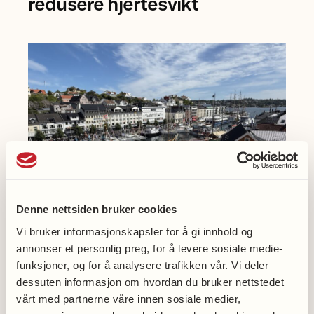
redusere hjertesvikt
Einarsen
ved
Universitetet
i
Bergen.
Denne nettsiden bruker cookies
Vi bruker informasjonskapsler for å gi innhold og
annonser et personlig preg, for å levere sosiale medie-
Møt oss på Arendalsuka
funksjoner, og for å analysere trafikken vår. Vi deler
dessuten informasjon om hvordan du bruker nettstedet
vårt med partnerne våre innen sosiale medier,