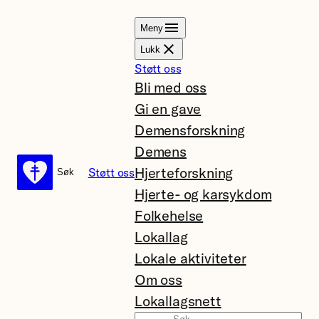
Hopp
Meny
til
Lukk
innhold
Støtt oss
Bli med oss
Gi en gave
Demensforskning
Demens
Hjerteforskning
Støtt oss
Søk
Søk
Hjerte- og karsykdom
Folkehelse
Lokallag
Lokale aktiviteter
Om oss
Lokallagsnett