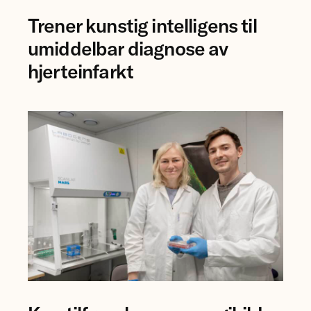
forsker
Trener kunstig intelligens til
Bjørn-
Jostein
umiddelbar diagnose av
Singstad
hjerteinfarkt
ved
Ahus.
Professor