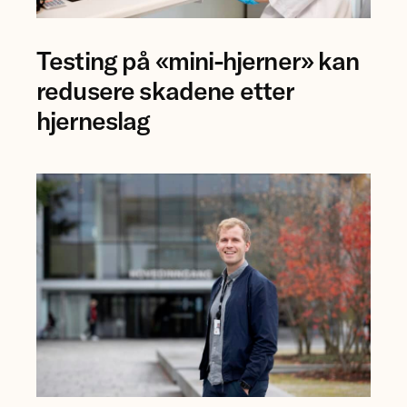
Forsker
Testing på «mini-hjerner» kan
Jing
Ye
redusere skadene etter
ved
hjerneslag
NTNU.