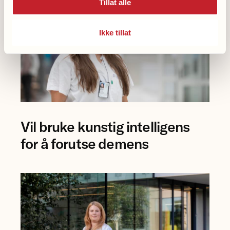
Tillat alle
Ikke tillat
Foto
Vil bruke kunstig intelligens
av
forsker
for å forutse demens
Eva
Birgitte
Aamodt
på
Rikshospitalet.