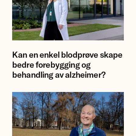
Foto
Kan en enkel blodprøve skape
av
forsker
bedre forebygging og
Ingrid
behandling av alzheimer?
Augestad.