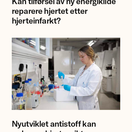
Kan tilførsel av ny energikilde
Åsa
Birgisdottir
reparere hjertet etter
og
hjerteinfarkt?
forsker
Mauro
Calvoli,
Universitetet
i
Tromsø.
Forsker
Nyutviklet antistoff kan
Anna
Karisdotter