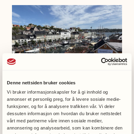
ved
Universitetet
i
Bergen.
Denne nettsiden bruker cookies
Vi bruker informasjonskapsler for å gi innhold og
Møt oss på Arendalsuka
annonser et personlig preg, for å levere sosiale medie-
funksjoner, og for å analysere trafikken vår. Vi deler
dessuten informasjon om hvordan du bruker nettstedet
vårt med partnerne våre innen sosiale medier,
annonsering og analysearbeid, som kan kombinere den