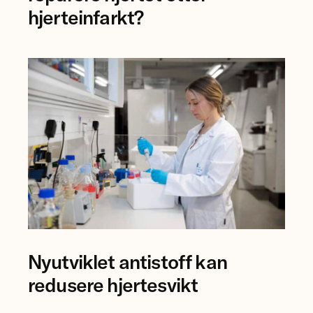
og
hjerteinfarkt?
forsker
Mauro
Calvoli,
Universitetet
i
Tromsø.
Forsker
Nyutviklet antistoff kan
Anna
Karisdotter
redusere hjertesvikt
Einarsen