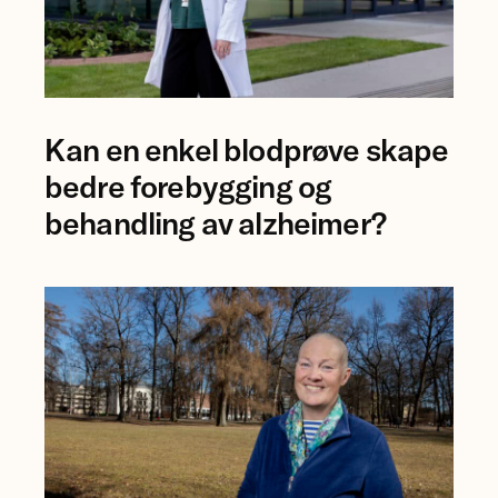
Foto
Kan en enkel blodprøve skape
av
forsker
bedre forebygging og
Ingrid
behandling av alzheimer?
Augestad.