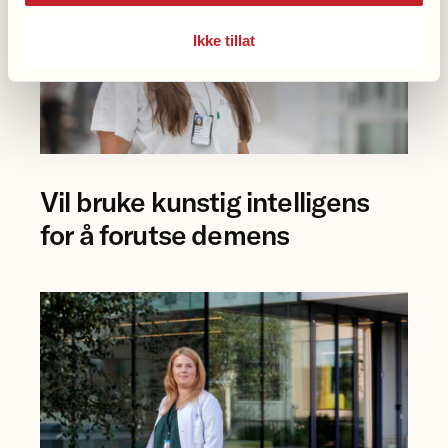
Ikke tillat
Foto
Vil bruke kunstig intelligens
av
forsker
for å forutse demens
Eva
Birgitte
Aamodt
på
Rikshospitalet.