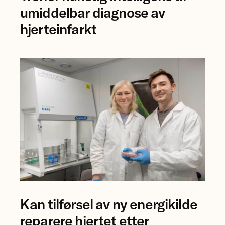
Jostein
umiddelbar diagnose av
Singstad
hjerteinfarkt
ved
Ahus.
Professor
Kan tilførsel av ny energikilde
Åsa
Birgisdottir
reparere hjertet etter