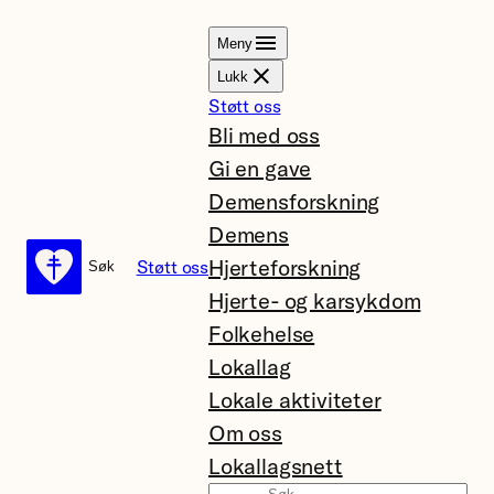
Hopp
Meny
til
Lukk
innhold
Støtt oss
Bli med oss
Gi en gave
Demensforskning
Demens
Hjerteforskning
Støtt oss
Søk
Søk
Hjerte- og karsykdom
Folkehelse
Lokallag
Lokale aktiviteter
Om oss
Lokallagsnett