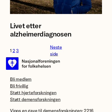
Foto:
Livet etter
Anna
Elisabeth
alzheimerdiagnosen
Næss
Neste
1
2
3
side
Bli medlem
Bli frivillig
Støtt hjerteforskningen
Støtt demensforskningen
Vipps en gave til demensforskningen: 2216