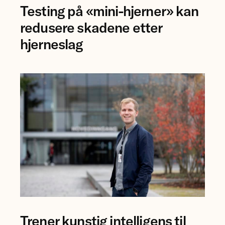
Testing på «mini-hjerner» kan
Jing
Ye
redusere skadene etter
ved
hjerneslag
NTNU.
forsker
Trener kunstig intelligens til
Bjørn-