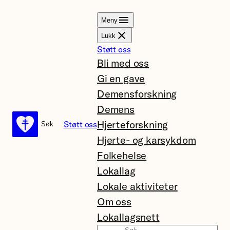
Hopp
Meny
til
Lukk
innhold
Støtt oss
Bli med oss
Gi en gave
Demensforskning
Demens
Hjerteforskning
Støtt oss
Søk
Søk
Hjerte- og karsykdom
Folkehelse
Lokallag
Lokale aktiviteter
Om oss
Lokallagsnett