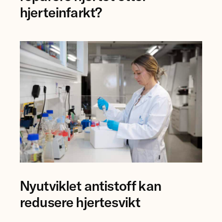
og
hjerteinfarkt?
forsker
Mauro
Calvoli,
Universitetet
i
Tromsø.
Forsker
Nyutviklet antistoff kan
Anna
Karisdotter
redusere hjertesvikt
Einarsen