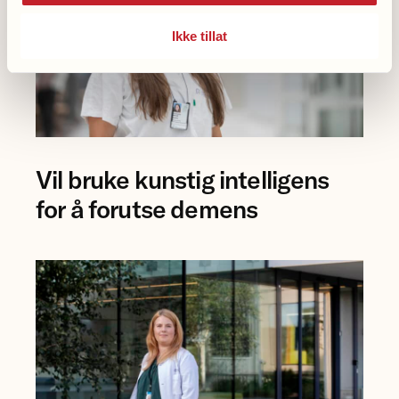
Ikke tillat
Foto
Vil bruke kunstig intelligens
av
forsker
for å forutse demens
Eva
Birgitte
Aamodt
på
Rikshospitalet.