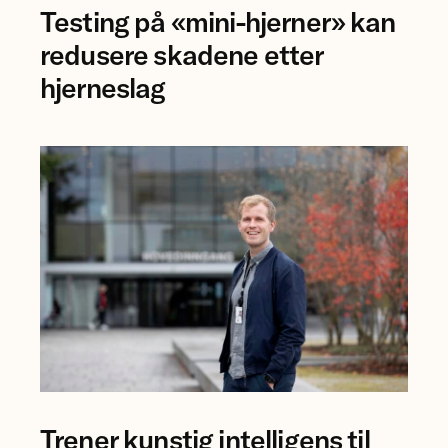
Testing på «mini-hjerner» kan
Jing
Ye
redusere skadene etter
ved
hjerneslag
NTNU.
forsker
Trener kunstig intelligens til
Bjørn-