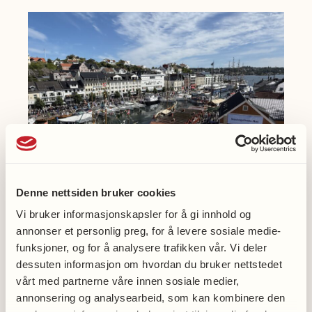
ved
Universitetet
i
Bergen.
Denne nettsiden bruker cookies
Vi bruker informasjonskapsler for å gi innhold og
Møt oss på Arendalsuka
annonser et personlig preg, for å levere sosiale medie-
funksjoner, og for å analysere trafikken vår. Vi deler
dessuten informasjon om hvordan du bruker nettstedet
vårt med partnerne våre innen sosiale medier,
annonsering og analysearbeid, som kan kombinere den