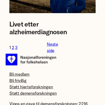
Foto:
Livet etter
Anna
Elisabeth
alzheimerdiagnosen
Næss
Neste
1
2
3
side
Bli medlem
Bli frivillig
Støtt hjerteforskningen
Støtt demensforskningen
Vipps en gave til demensforskningen: 2216