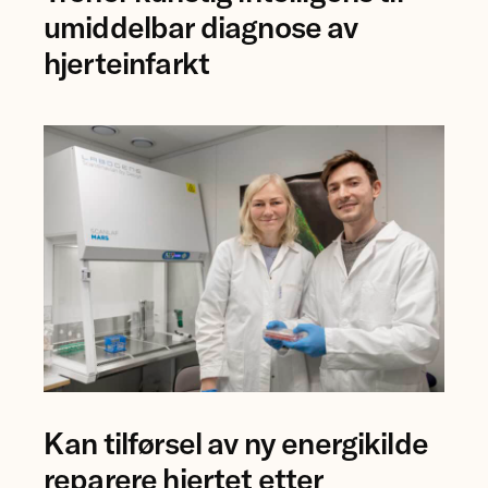
Jostein
umiddelbar diagnose av
Singstad
hjerteinfarkt
ved
Ahus.
Professor
Kan tilførsel av ny energikilde
Åsa
Birgisdottir
reparere hjertet etter