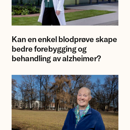
Foto
Kan en enkel blodprøve skape
av
forsker
bedre forebygging og
Ingrid
behandling av alzheimer?
Augestad.