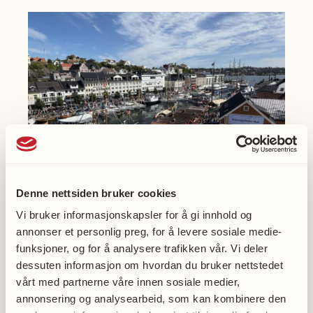
ved
Universitetet
i
Bergen.
Denne nettsiden bruker cookies
Vi bruker informasjonskapsler for å gi innhold og
Møt oss på Arendalsuka
annonser et personlig preg, for å levere sosiale medie-
funksjoner, og for å analysere trafikken vår. Vi deler
dessuten informasjon om hvordan du bruker nettstedet
vårt med partnerne våre innen sosiale medier,
annonsering og analysearbeid, som kan kombinere den