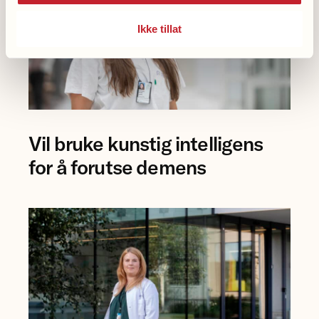
Ikke tillat
Foto
Vil bruke kunstig intelligens
av
forsker
for å forutse demens
Eva
Birgitte
Aamodt
på
Rikshospitalet.