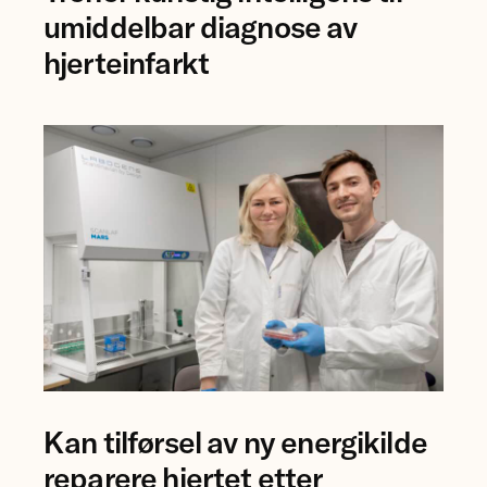
Jostein
umiddelbar diagnose av
Singstad
hjerteinfarkt
ved
Ahus.
Professor
Kan tilførsel av ny energikilde
Åsa
Birgisdottir
reparere hjertet etter