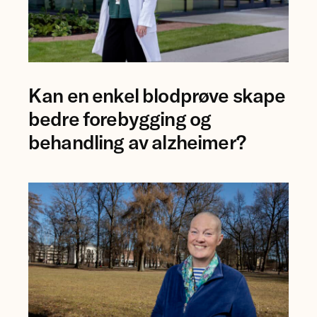
Foto
Kan en enkel blodprøve skape
av
forsker
bedre forebygging og
Ingrid
behandling av alzheimer?
Augestad.