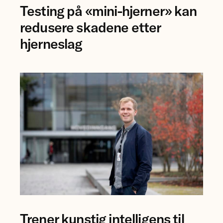
Testing på «mini-hjerner» kan
Jing
Ye
redusere skadene etter
ved
hjerneslag
NTNU.
forsker
Trener kunstig intelligens til
Bjørn-