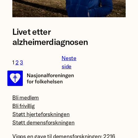
Foto:
Livet etter
Anna
Elisabeth
alzheimerdiagnosen
Næss
Neste
1
2
3
side
Bli medlem
Bli frivillig
Støtt hjerteforskningen
Støtt demensforskningen
Vipps en gave til demensforskningen: 2216