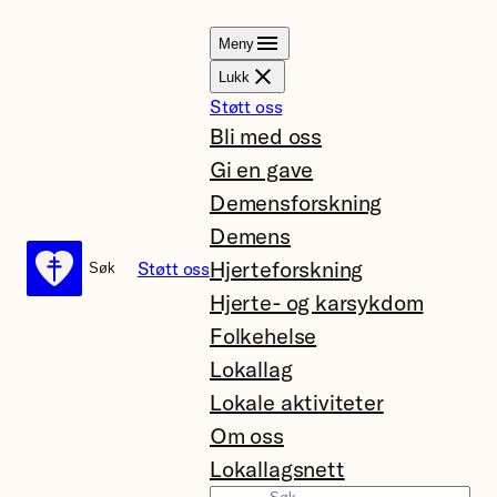
Hopp
Meny
til
Lukk
innhold
Støtt oss
Bli med oss
Gi en gave
Demensforskning
Demens
Hjerteforskning
Støtt oss
Søk
Søk
Hjerte- og karsykdom
Folkehelse
Lokallag
Lokale aktiviteter
Om oss
Lokallagsnett