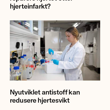
og
hjerteinfarkt?
forsker
Mauro
Calvoli,
Universitetet
i
Tromsø.
Forsker
Nyutviklet antistoff kan
Anna
Karisdotter
redusere hjertesvikt
Einarsen