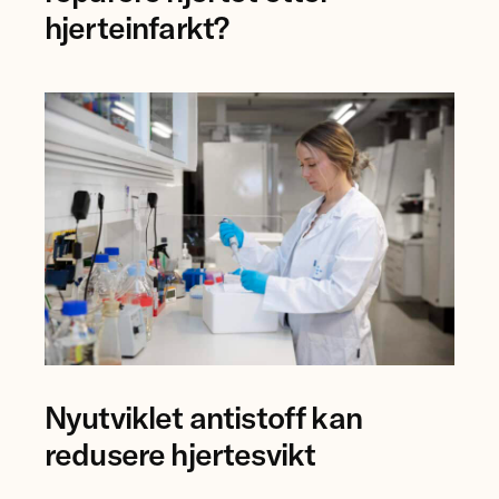
og
hjerteinfarkt?
forsker
Mauro
Calvoli,
Universitetet
i
Tromsø.
Forsker
Nyutviklet antistoff kan
Anna
Karisdotter
redusere hjertesvikt
Einarsen