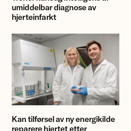
Jostein
umiddelbar diagnose av
Singstad
hjerteinfarkt
ved
Ahus.
Professor
Kan tilførsel av ny energikilde
Åsa
Birgisdottir
reparere hjertet etter