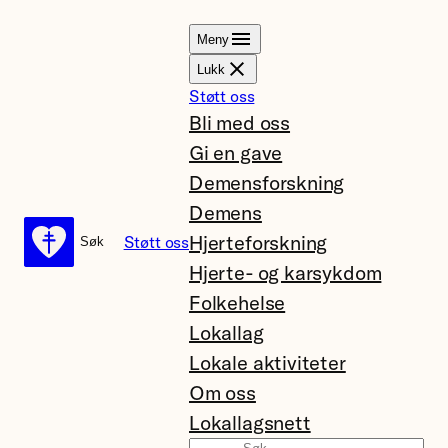
Hopp
Meny
til
Lukk
innhold
Støtt oss
Bli med oss
Gi en gave
Demensforskning
Demens
Hjerteforskning
Støtt oss
Søk
Søk
Hjerte- og karsykdom
Folkehelse
Lokallag
Lokale aktiviteter
Om oss
Lokallagsnett