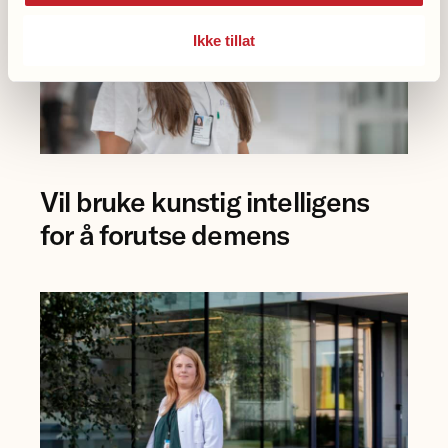
Ikke tillat
Foto
Vil bruke kunstig intelligens
av
forsker
for å forutse demens
Eva
Birgitte
Aamodt
på
Rikshospitalet.