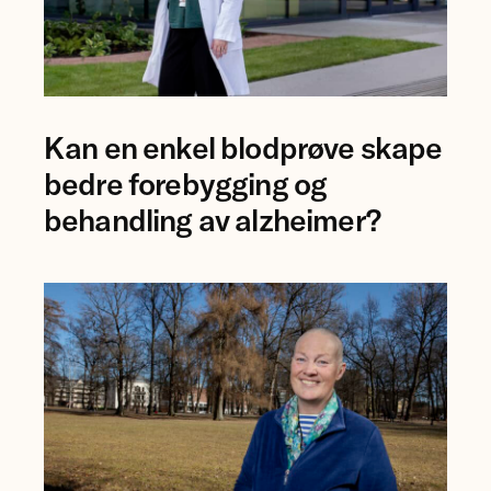
Foto
Kan en enkel blodprøve skape
av
forsker
bedre forebygging og
Ingrid
behandling av alzheimer?
Augestad.