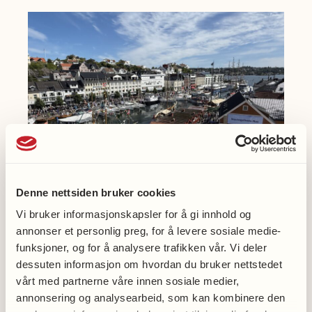
ved
Universitetet
i
Bergen.
Denne nettsiden bruker cookies
Vi bruker informasjonskapsler for å gi innhold og
Møt oss på Arendalsuka
annonser et personlig preg, for å levere sosiale medie-
funksjoner, og for å analysere trafikken vår. Vi deler
dessuten informasjon om hvordan du bruker nettstedet
vårt med partnerne våre innen sosiale medier,
annonsering og analysearbeid, som kan kombinere den