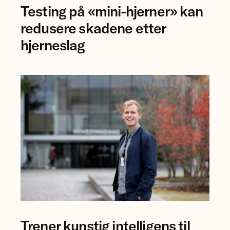
Testing på «mini-hjerner» kan
Jing
Ye
redusere skadene etter
ved
hjerneslag
NTNU.
forsker
Trener kunstig intelligens til
Bjørn-