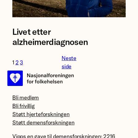
Foto:
Livet etter
Anna
Elisabeth
alzheimerdiagnosen
Næss
Neste
1
2
3
side
Bli medlem
Bli frivillig
Støtt hjerteforskningen
Støtt demensforskningen
Vipps en gave til demensforskningen: 2216