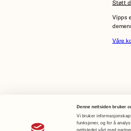
Støtt 
Vipps e
demens
Våre k
Denne nettsiden bruker c
Vi bruker informasjonskapsl
funksjoner, og for å analy
nettstedet vårt med partn