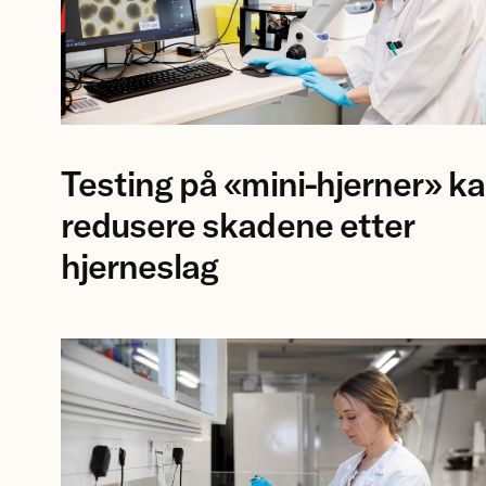
Forsker
Testing på «mini-hjerner» k
Jing
Ye
redusere skadene etter
ved
hjerneslag
NTNU.