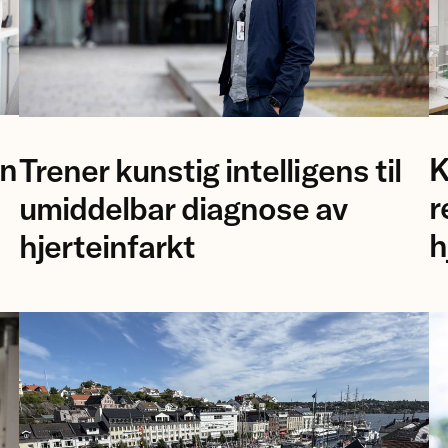
Pr
forsker
an
K
Trener kunstig intelligens til
Å
Bjørn-
Bi
Jostein
r
umiddelbar diagnose av
o
Singstad
h
hjerteinfarkt
fo
ved
M
Ahus.
Ca
Un
i
T