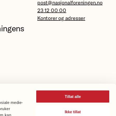
post@nasjonalforeningen.no
23 12 00 00
Kontorer og adresser
ningens
Tillat alle
osiale medie-
bruker
Ikke tillat
om kan