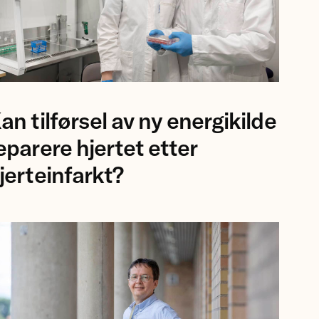
ofessor
an tilførsel av ny energikilde
sa
rgisdottir
eparere hjertet etter
g
jerteinfarkt?
rsker
auro
lvoli,
iversitetet
romsø.