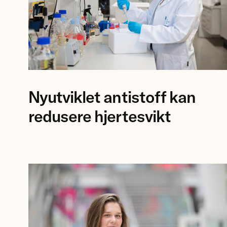
Forsker
Nyutviklet antistoff kan
Anna
Karisdotter
redusere hjertesvikt
Einarsen
ved
Universitetet
i
Bergen.