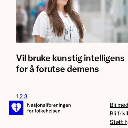
Foto
Vil bruke kunstig intelligens
av
forsker
for å forutse demens
Eva
Birgitte
Aamodt
1
2
3
på
Bli me
Rikshospitalet.
Bli frivi
Støtt h