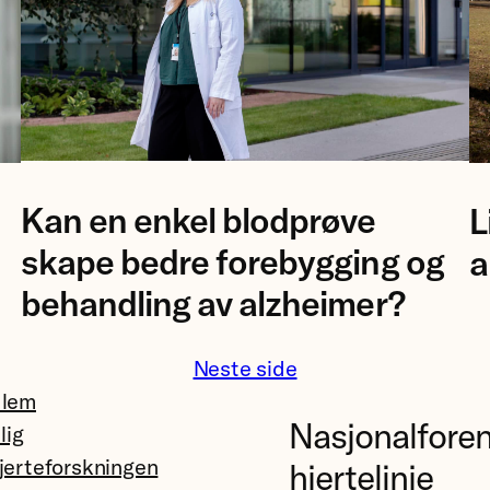
Foto
Fo
Kan en enkel blodprøve
L
av
A
forsker
El
skape bedre forebygging og
a
Ingrid
N
behandling av alzheimer?
Augestad.
Neste side
dlem
Nasjonalfore
llig
jerteforskningen
hjertelinje