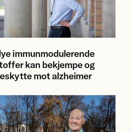
oto
ye immunmodulerende
v
rsker
toffer kan bekjempe og
rs
eskytte mot alzheimer
lsson,
kshospitalet.