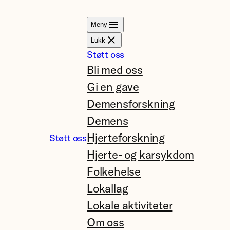
Meny
Lukk
Støtt oss
Bli med oss
Gi en gave
Demensforskning
Demens
Hjerteforskning
Støtt oss
Hjerte- og karsykdom
Folkehelse
Lokallag
Lokale aktiviteter
Om oss