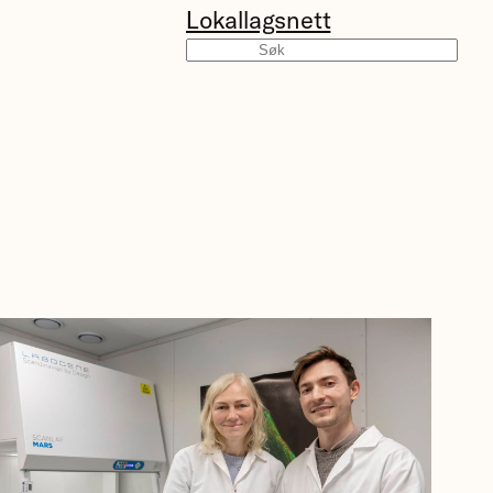
Lokallagsnett
Søk