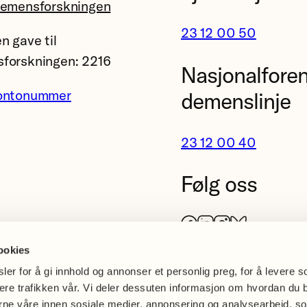
demensforskningen
23 12 00 50
n gave til
forskningen: 2216
Nasjonalfore
ontonummer
demenslinje
23 12 00 40
Følg oss
Facebook
LinkedIn
Instagram
Bluesky
ookies
er for å gi innhold og annonser et personlig preg, for å levere s
sere trafikken vår. Vi deler dessuten informasjon om hvordan du 
erne våre innen sosiale medier, annonsering og analysearbeid, s