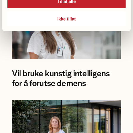
Tillat alle
Ikke tillat
Foto
Vil bruke kunstig intelligens
av
forsker
for å forutse demens
Eva
Birgitte
Aamodt
på
Rikshospitalet.