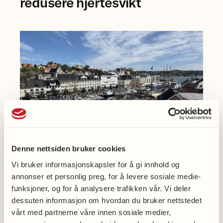
redusere hjertesvikt
Einarsen
ved
Universitetet
i
Bergen.
Denne nettsiden bruker cookies
Vi bruker informasjonskapsler for å gi innhold og
annonser et personlig preg, for å levere sosiale medie-
Møt oss på Arendalsuka
funksjoner, og for å analysere trafikken vår. Vi deler
dessuten informasjon om hvordan du bruker nettstedet
vårt med partnerne våre innen sosiale medier,