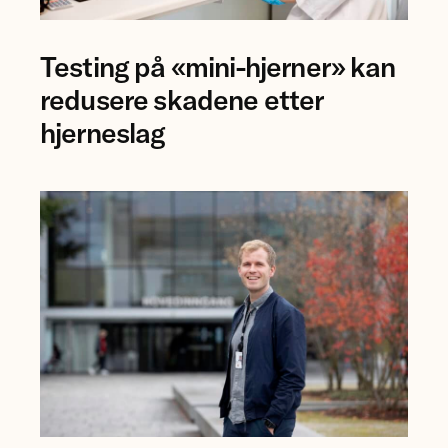
Forsker
Testing på «mini-hjerner» kan
Jing
Ye
redusere skadene etter
ved
hjerneslag
NTNU.