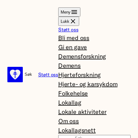
Hopp
Meny
til
Lukk
innhold
Støtt oss
Bli med oss
Gi en gave
Demensforskning
Demens
Hjerteforskning
Støtt oss
Søk
Søk
Hjerte- og karsykdom
Folkehelse
Lokallag
Lokale aktiviteter
Om oss
Lokallagsnett