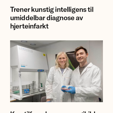
forsker
Trener kunstig intelligens til
Bjørn-
Jostein
umiddelbar diagnose av
Singstad
hjerteinfarkt
ved
Ahus.
Professor