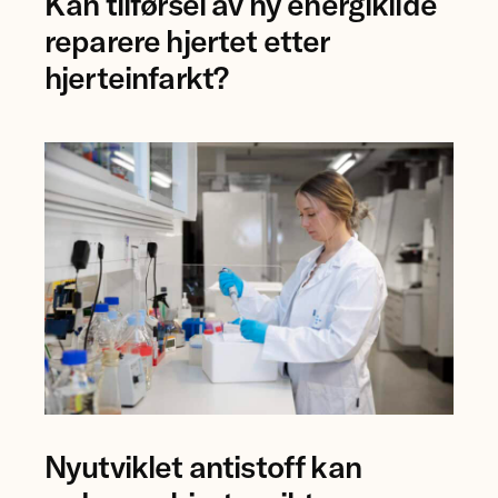
Kan tilførsel av ny energikilde
Åsa
Birgisdottir
reparere hjertet etter
og
hjerteinfarkt?
forsker
Mauro
Calvoli,
Universitetet
i
Tromsø.
Forsker
Nyutviklet antistoff kan
Anna
Karisdotter