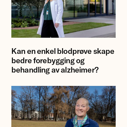
Foto
Kan en enkel blodprøve skape
av
forsker
bedre forebygging og
Ingrid
behandling av alzheimer?
Augestad.