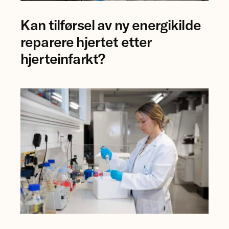
Professor
Kan tilførsel av ny energikilde
Åsa
Birgisdottir
reparere hjertet etter
og
hjerteinfarkt?
forsker
Mauro
Calvoli,
Universitetet
i
Tromsø.
Forsker