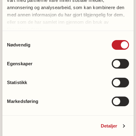
vårt med partnerne våre innen sosiale medier,
annonsering og analysearbeid, som kan kombinere den
med annen informasjon du har gjort tilgjengelig for dem,
eller som de har samlet inn gjennom din bruk av
tjenestene deres.
Samtykkevalg
Nødvendig
Egenskaper
Statistikk
Foto
Nye immunmodulerende
av
Markedsføring
forsker
stoffer kan bekjempe og
Lars
beskytte mot alzheimer
Nilsson,
Detaljer
Rikshospitalet.