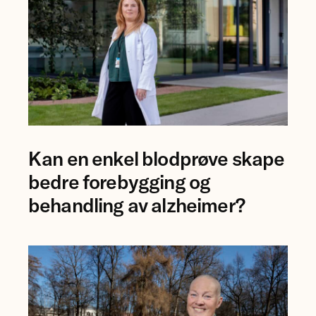
Rikshospitalet.
Foto
Kan en enkel blodprøve skape
av
forsker
bedre forebygging og
Ingrid
behandling av alzheimer?
Augestad.