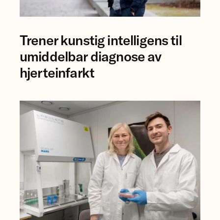
forsker
Trener kunstig intelligens til
Bjørn-
Jostein
umiddelbar diagnose av
Singstad
hjerteinfarkt
ved
Ahus.