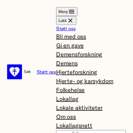
Hopp
Meny
til
Lukk
innhold
Støtt oss
Bli med oss
Gi en gave
Demensforskning
Demens
Hjerteforskning
Støtt oss
Søk
Søk
Hjerte- og karsykdom
Folkehelse
Lokallag
Lokale aktiviteter
Om oss
Lokallagsnett