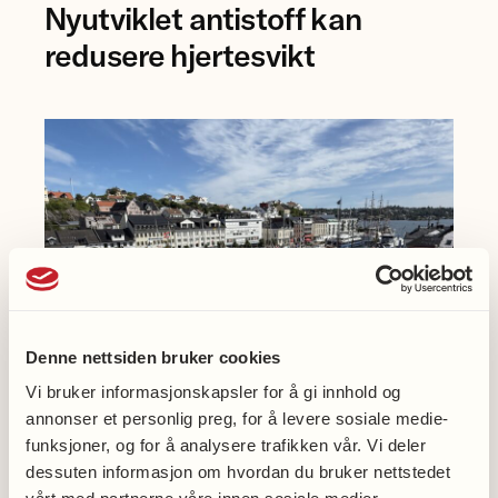
Nyutviklet antistoff kan
Anna
Karisdotter
redusere hjertesvikt
Einarsen
ved
Universitetet
i
Bergen.
Denne nettsiden bruker cookies
Vi bruker informasjonskapsler for å gi innhold og
annonser et personlig preg, for å levere sosiale medie-
funksjoner, og for å analysere trafikken vår. Vi deler
Møt oss på Arendalsuka
dessuten informasjon om hvordan du bruker nettstedet