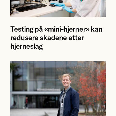
Forsker
Testing på «mini-hjerner» kan
Jing
Ye
redusere skadene etter
ved
hjerneslag
NTNU.