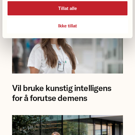
Tillat alle
Ikke tillat
Foto
Vil bruke kunstig intelligens
av
forsker
for å forutse demens
Eva
Birgitte
Aamodt
på