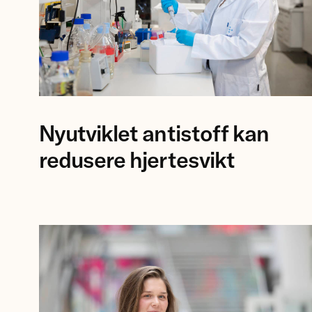
Forsker
Nyutviklet antistoff kan
Anna
Karisdotter
redusere hjertesvikt
Einarsen
ved
Universitetet
i
Bergen.