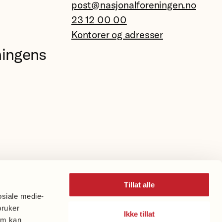
post@nasjonalforeningen.no
23 12 00 00
Kontorer og adresser
ningens
Tillat alle
osiale medie-
bruker
Ikke tillat
om kan