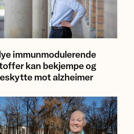
oto
ye immunmodulerende
v
rsker
toffer kan bekjempe og
rs
eskytte mot alzheimer
lsson,
kshospitalet.