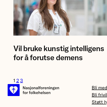
Foto
Vil bruke kunstig intelligens
av
forsker
for å forutse demens
Eva
Birgitte
Aamodt
1
2
3
på
Bli me
Rikshospitalet.
Bli frivi
Støtt h