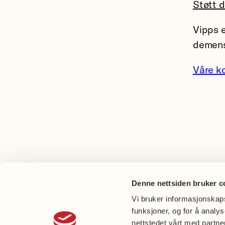
Støtt 
Vipps e
demens
Våre k
Denne nettsiden bruker c
Vi bruker informasjonskapsl
funksjoner, og for å analy
nettstedet vårt med partn