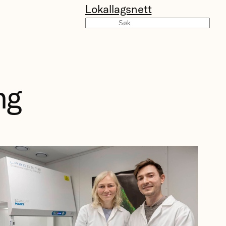
Lokallagsnett
Søk
ng