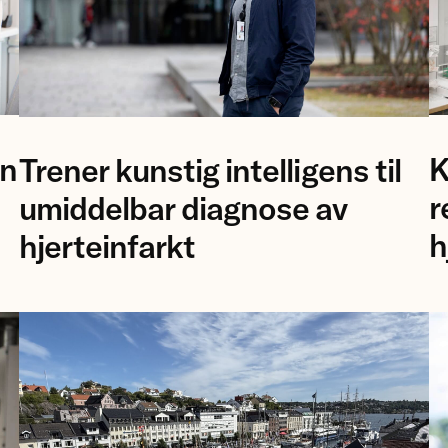
Pr
forsker
an
K
Trener kunstig intelligens til
Å
Bjørn-
Bi
Jostein
r
umiddelbar diagnose av
o
Singstad
h
hjerteinfarkt
fo
ved
M
Ahus.
Ca
Un
i
T