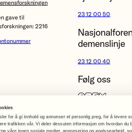
demensforskningen
23 12 00 50
n gave til
forskningen: 2216
Nasjonalfore
ontonummer
demenslinje
23 12 00 40
Følg oss
Facebook
LinkedIn
Instagram
Bluesky
ookies
er for å gi innhold og annonser et personlig preg, for å levere s
sere trafikken vår. Vi deler dessuten informasjon om hvordan du 
erne våre innen sosiale medier, annonsering og analysearbeid, s