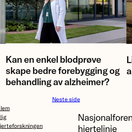
Foto
Fo
Kan en enkel blodprøve
L
av
A
forsker
El
skape bedre forebygging og
a
Ingrid
N
behandling av alzheimer?
Augestad.
Neste side
dlem
Nasjonalfore
llig
jerteforskningen
hjertelinje