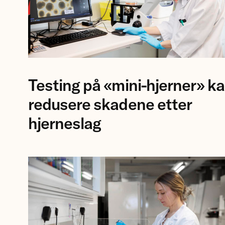
Forsker
Testing på «mini-hjerner» k
Jing
Ye
redusere skadene etter
ved
hjerneslag
NTNU.