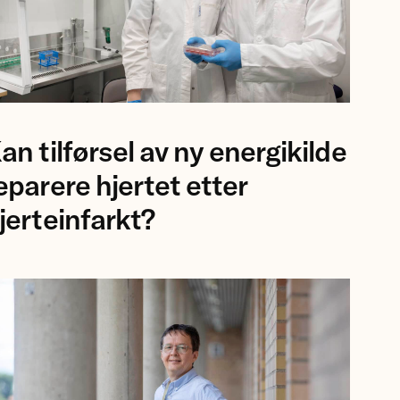
ofessor
an tilførsel av ny energikilde
sa
rgisdottir
eparere hjertet etter
g
jerteinfarkt?
rsker
auro
lvoli,
iversitetet
romsø.