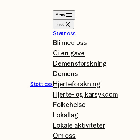
Meny
Lukk
Støtt oss
Bli med oss
Gi en gave
Demensforskning
Demens
Hjerteforskning
Støtt oss
Hjerte- og karsykdom
Folkehelse
Lokallag
Lokale aktiviteter
Om oss